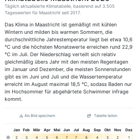
Täglich aktualisierte Klimatabelle, basierend auf 3.505
Tageswerten für Maastricht seit 2017.
Das Klima in Maastricht ist gemäßigt mit kühlen
Wintern und milden bis warmen Sommern, die
durchschnittliche Jahrestemperatur liegt bei etwa 10,6
°C und die höchsten Monatswerte erreichen rund 22,9
°C im Juli. Der Niederschlag verteilt sich relativ
gleichmäßig übers Jahr mit den meisten Regentagen
im Januar und Dezember, die meisten Sonnenstunden
gibt es im Juni und Juli und die Wassertemperatur
erreicht im August maximal 18,5 °C, sodass Baden nur
im Hochsommer für abgehärtete Schwimmer infrage
kommt.
Als Bild speichern
Tabelle teilen
Jan
Feb
Mär
Apr
Mai
Jun
Jul
Aug
Sep
Okt
Nov
Dez
2
3
4
5
6
7
7
6
4
3
2
1