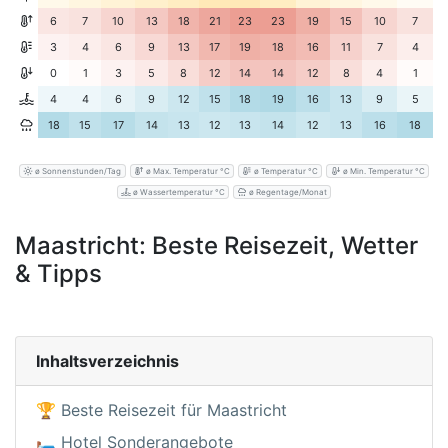
6
7
10
13
18
21
23
23
19
15
10
7
3
4
6
9
13
17
19
18
16
11
7
4
0
1
3
5
8
12
14
14
12
8
4
1
4
4
6
9
12
15
18
19
16
13
9
5
18
15
17
14
13
12
13
14
12
13
16
18
ø Sonnenstunden/Tag
ø Max. Temperatur °C
ø Temperatur °C
ø Min. Temperatur °C
ø Wassertemperatur °C
ø Regentage/Monat
Maastricht: Beste Reisezeit, Wetter
& Tipps
Inhaltsverzeichnis
🏆 Beste Reisezeit für Maastricht
🛏️ Hotel Sonderangebote