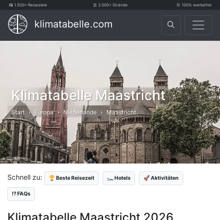
1.500+ Reiseziele
2.000+ Strände
100% werbefrei
klimatabelle.com
Klimatabelle Maastricht
Start
Europa
Niederlande
Maastricht
Schnell zu:
🏆 Beste Reisezeit
🛏️ Hotels
🚀 Aktivitäten
⁉️ FAQs
Klimatabelle Maastricht 2026