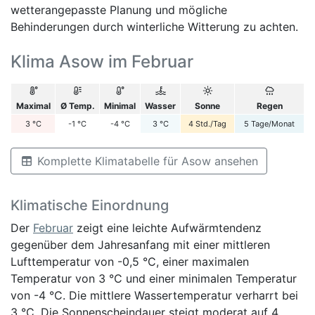
wetterangepasste Planung und mögliche
Behinderungen durch winterliche Witterung zu achten.
Klima Asow im Februar
Maximal
Ø Temp.
Minimal
Wasser
Sonne
Regen
3
°C
-1
°C
-4
°C
3
°C
4
Std./Tag
5
Tage/Monat
Komplette Klimatabelle für Asow ansehen
Klimatische Einordnung
Der
Februar
zeigt eine leichte Aufwärmtendenz
gegenüber dem Jahresanfang mit einer mittleren
Lufttemperatur von -0,5 °C, einer maximalen
Temperatur von 3 °C und einer minimalen Temperatur
von -4 °C. Die mittlere Wassertemperatur verharrt bei
3 °C. Die Sonnenscheindauer steigt moderat auf 4