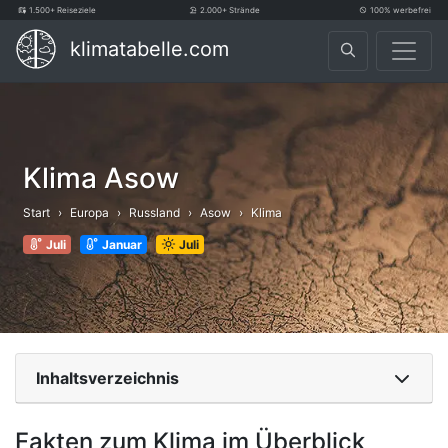
1.500+ Reiseziele
2.000+ Strände
100% werbefrei
klimatabelle.com
Klima Asow
Start
Europa
Russland
Asow
Klima
Juli
Januar
Juli
Inhaltsverzeichnis
Fakten zum Klima im Überblick