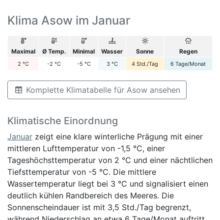
Klima Asow im Januar
Maximal
Ø Temp.
Minimal
Wasser
Sonne
Regen
2
°C
-2
°C
-5
°C
3
°C
4
Std./Tag
6
Tage/Monat
Komplette Klimatabelle für Asow ansehen
Klimatische Einordnung
Januar
zeigt eine klare winterliche Prägung mit einer
mittleren Lufttemperatur von -1,5 °C, einer
Tageshöchsttemperatur von 2 °C und einer nächtlichen
Tiefsttemperatur von -5 °C. Die mittlere
Wassertemperatur liegt bei 3 °C und signalisiert einen
deutlich kühlen Randbereich des Meeres. Die
Sonnenscheindauer ist mit 3,5 Std./Tag begrenzt,
während Niederschlag an etwa 6 Tage/Monat auftritt.