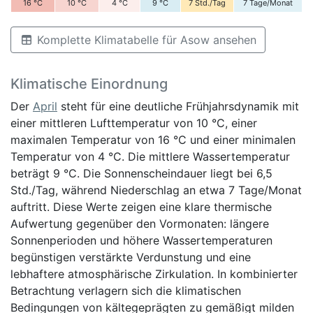
16
°C
10
°C
4
°C
9
°C
7
Std./Tag
7
Tage/Monat
Komplette Klimatabelle für Asow ansehen
Klimatische Einordnung
Der
April
steht für eine deutliche Frühjahrsdynamik mit
einer mittleren Lufttemperatur von 10 °C, einer
maximalen Temperatur von 16 °C und einer minimalen
Temperatur von 4 °C. Die mittlere Wassertemperatur
beträgt 9 °C. Die Sonnenscheindauer liegt bei 6,5
Std./Tag, während Niederschlag an etwa 7 Tage/Monat
auftritt. Diese Werte zeigen eine klare thermische
Aufwertung gegenüber den Vormonaten: längere
Sonnenperioden und höhere Wassertemperaturen
begünstigen verstärkte Verdunstung und eine
lebhaftere atmosphärische Zirkulation. In kombinierter
Betrachtung verlagern sich die klimatischen
Bedingungen von kältegeprägten zu gemäßigt milden