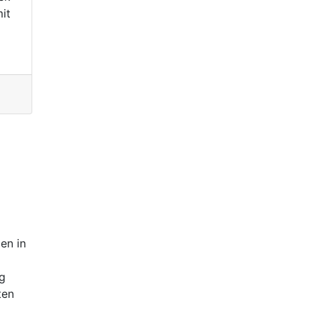
it
en in
g
ten