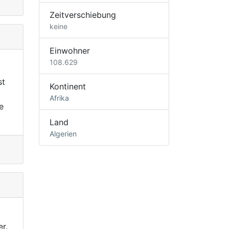
Zeitverschiebung
keine
Einwohner
108.629
st
Kontinent
Afrika
e
Land
Algerien
r.