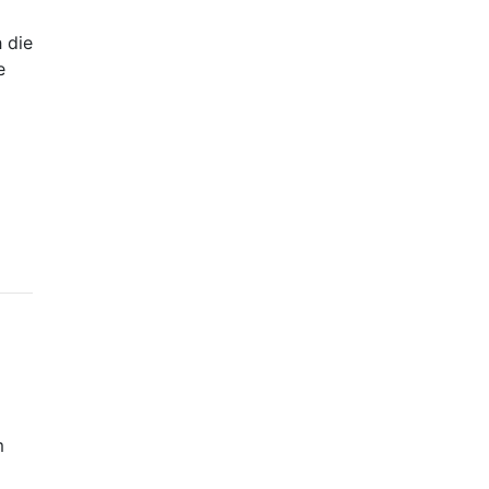
 die
e
m