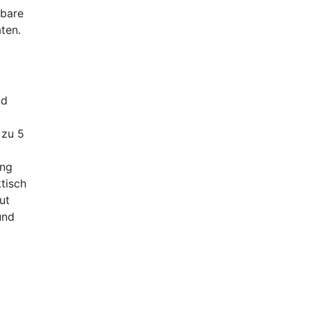
tbare
ten.
nd
 zu 5
ung
tisch
ut
und