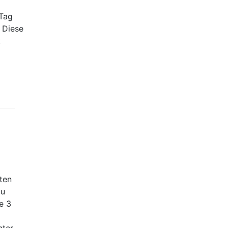
/Tag
 Diese
t
sten
zu
e 3