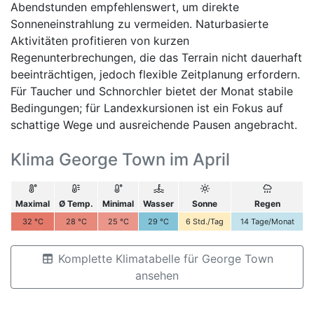
Abendstunden empfehlenswert, um direkte
Sonneneinstrahlung zu vermeiden. Naturbasierte
Aktivitäten profitieren von kurzen
Regenunterbrechungen, die das Terrain nicht dauerhaft
beeinträchtigen, jedoch flexible Zeitplanung erfordern.
Für Taucher und Schnorchler bietet der Monat stabile
Bedingungen; für Landexkursionen ist ein Fokus auf
schattige Wege und ausreichende Pausen angebracht.
Klima George Town im April
Maximal
Ø Temp.
Minimal
Wasser
Sonne
Regen
32
°C
28
°C
25
°C
29
°C
6
Std./Tag
14
Tage/Monat
Komplette Klimatabelle für George Town
ansehen