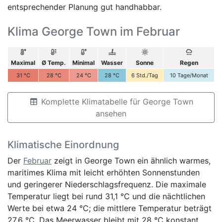
entsprechender Planung gut handhabbar.
Klima George Town im Februar
Maximal
Ø Temp.
Minimal
Wasser
Sonne
Regen
31
°C
28
°C
24
°C
28
°C
6
Std./Tag
10
Tage/Monat
Komplette Klimatabelle für George Town
ansehen
Klimatische Einordnung
Der
Februar
zeigt in George Town ein ähnlich warmes,
maritimes Klima mit leicht erhöhten Sonnenstunden
und geringerer Niederschlagsfrequenz. Die maximale
Temperatur liegt bei rund 31,1 °C und die nächtlichen
Werte bei etwa 24 °C; die mittlere Temperatur beträgt
27,6 °C. Das Meerwasser bleibt mit 28 °C konstant