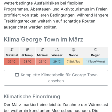
wetterbedingte Ausfallrisiken bei flexiblen
Programmen. Abenteuer- und Aktivtourismus im Freien
profitiert von stabileren Bedingungen, während längere
Trekkingstrecken weiterhin auf schattige Routen
ausgerichtet werden sollten.
Klima George Town im März
Maximal
Ø Temp.
Minimal
Wasser
Sonne
Regen
32
°C
28
°C
25
°C
29
°C
7
Std./Tag
11
Tage/Monat
Komplette Klimatabelle für George Town
ansehen
Klimatische Einordnung
Der März markiert eine leichte Zunahme der Wärmelast
bei weiterhin konstanten Meeresbedingungen. Die