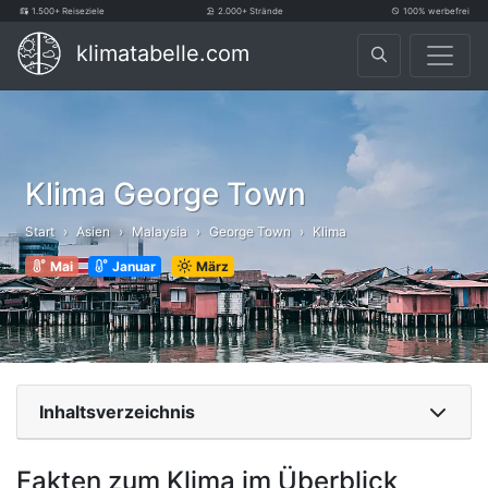
1.500+ Reiseziele
2.000+ Strände
100% werbefrei
klimatabelle.com
Klima George Town
Start
Asien
Malaysia
George Town
Klima
Mai
Januar
März
Inhaltsverzeichnis
Fakten zum Klima im Überblick