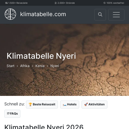
1.500+ Reiseziele
2.000+ Strände
100% werbefrei
klimatabelle.com
Klimatabelle Nyeri
Start
Afrika
Kenia
Nyeri
Schnell zu:
🏆 Beste Reisezeit
🛏️ Hotels
🚀 Aktivitäten
⁉️ FAQs
Klimatabelle Nyeri 2026