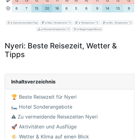
12
13
12
12
11
10
10
10
11
12
12
12
6
7
15
20
16
6
5
6
9
14
13
9
ø Sonnenstunden/Tag
ø Max. Temperatur °C
ø Temperatur °C
ø Min. Temperatur °C
ø Wassertemperatur °C
ø Regentage/Monat
Nyeri: Beste Reisezeit, Wetter &
Tipps
Inhaltsverzeichnis
🏆 Beste Reisezeit für Nyeri
🛏️ Hotel Sonderangebote
⚠️ Zu vermeidende Reisezeiten Nyeri
🚀 Aktivitäten und Ausflüge
🌤️ Wetter & Klima auf einen Blick