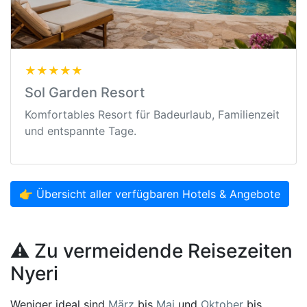
★★★★★
Sol Garden Resort
Komfortables Resort für Badeurlaub, Familienzeit
und entspannte Tage.
👉 Übersicht aller verfügbaren Hotels & Angebote
⚠️ Zu vermeidende Reisezeiten
Nyeri
Weniger ideal sind
März
bis
Mai
und
Oktober
bis