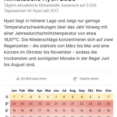
Täglich aktualisierte Klimatabelle, basierend auf 3.505
Tageswerten für Nyeri seit 2017.
Nyeri liegt in höherer Lage und zeigt nur geringe
Temperaturschwankungen über das Jahr hinweg mit
einer Jahresdurchschnittstemperatur von etwa
16,97°C. Die Niederschläge konzentrieren sich auf zwei
Regenzeiten - die stärkste von März bis Mai und eine
kürzere im Oktober bis November - sodass die
trockensten und sonnigsten Monate in der Regel Juni
bis August sind.
Als Bild speichern
Tabelle teilen
Jan
Feb
Mär
Apr
Mai
Jun
Jul
Aug
Sep
Okt
Nov
Dez
7
7
6
5
5
7
8
8
8
6
5
7
25
25
24
23
22
21
20
21
22
24
24
25
18
19
18
17
16
15
15
15
16
18
18
18