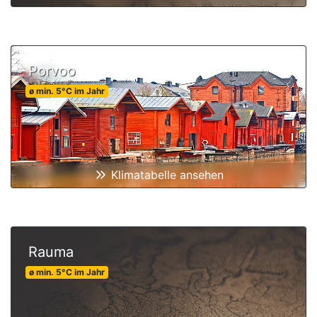
Porvoo
ø min.
5
°C
im Jahr
Klimatabelle ansehen
Rauma
ø min.
5
°C
im Jahr