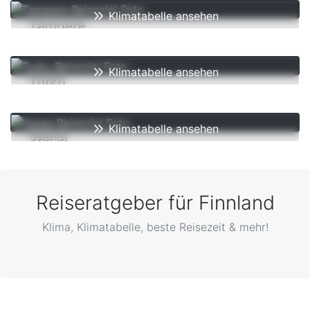
Klimatabelle ansehen
Tampere
ø min.
4
°C
im Jahr
Klimatabelle ansehen
Turku
ø min.
5
°C
im Jahr
Klimatabelle ansehen
Vaasa
ø min.
3
°C
im Jahr
Reiseratgeber für Finnland
Klima, Klimatabelle, beste Reisezeit & mehr!