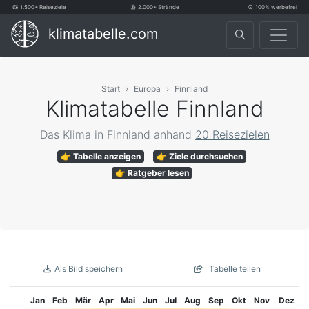
1.500+ Reiseziele
2.000+ Strände
100% werbefrei
klimatabelle.com
Start
Europa
Finnland
Klimatabelle Finnland
Das Klima in Finnland anhand
20 Reisezielen
👉 Tabelle anzeigen
👉 Ziele durchsuchen
👉 Ratgeber lesen
Als Bild speichern
Tabelle teilen
Jan
Feb
Mär
Apr
Mai
Jun
Jul
Aug
Sep
Okt
Nov
Dez