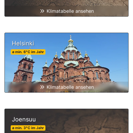
Klimatabelle ansehen
Helsinki
ø min.
6
°C
im Jahr
Klimatabelle ansehen
Joensuu
ø min.
3
°C
im Jahr