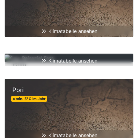
Klimatabelle ansehen
Klimatabelle ansehen
Oulu
ø min.
2
°C
im Jahr
Pori
ø min.
5
°C
im Jahr
Klimatabelle ansehen