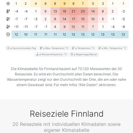
1
2
4
6
8
9
8
7
5
3
1
1
-4
-4
1
6
13
19
21
20
14
8
2
-2
-7
-7
-3
2
9
14
17
15
10
5
-1
-5
-11
-11
-7
-1
4
9
12
11
7
1
-4
-9
12
10
11
11
11
12
13
13
12
13
13
13
ø Sonnenstunden/Tag
ø Max. Temperatur °C
ø Temperatur °C
ø Min. Temperatur °C
ø Wassertemperatur °C
ø Regentage/Monat
Die Klimatabelle für Finnland basiert auf 70.120 Messwerten der 20
Reiseziele. Es wird ein Durchschnitt aller Daten berechnet. Die
Wassertemperatur zeigt nur den Durchschnitt der Orte, die am oder nahe
einem Gewässer sind. Für mehr Infos "Alle Daten" aktivieren.
Reiseziele Finnland
20 Reiseziele mit individuellen Klimadaten sowie
eigener Klimatabelle