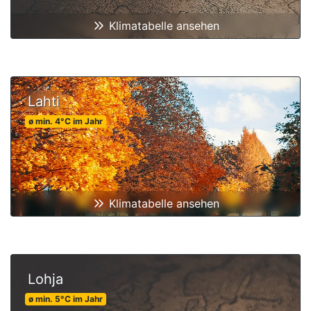
Klimatabelle ansehen
Lahti
ø min.
4
°C
im Jahr
Klimatabelle ansehen
Lohja
ø min.
5
°C
im Jahr