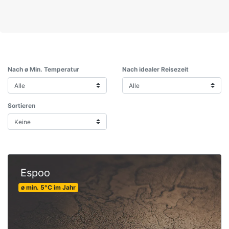
Nach ø Min. Temperatur
Nach idealer Reisezeit
Sortieren
Espoo
ø min.
5
°C
im Jahr