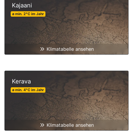
Kajaani
ø min.
2
°C
im Jahr
Klimatabelle ansehen
Kerava
ø min.
4
°C
im Jahr
Klimatabelle ansehen