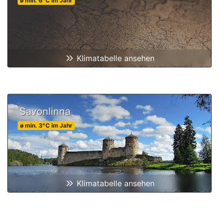
ø min.
6
°C
im Jahr
Klimatabelle ansehen
Savonlinna
ø min.
3
°C
im Jahr
Klimatabelle ansehen