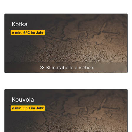
Kotka
ø min.
6
°C
im Jahr
Klimatabelle ansehen
Kouvola
ø min.
5
°C
im Jahr