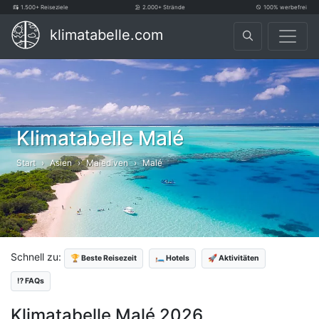
1.500+ Reiseziele
2.000+ Strände
100% werbefrei
klimatabelle.com
Klimatabelle Malé
Start
Asien
Malediven
Malé
Schnell zu:
🏆 Beste Reisezeit
🛏️ Hotels
🚀 Aktivitäten
⁉️ FAQs
Klimatabelle Malé 2026