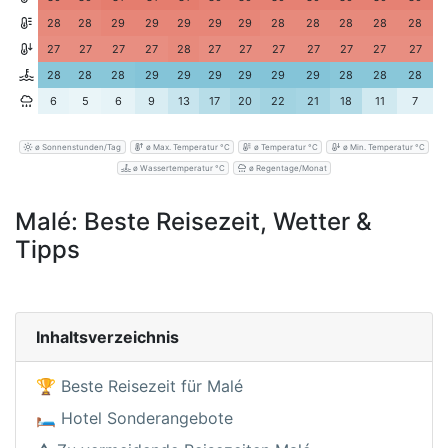
28
28
29
29
29
29
29
28
28
28
28
28
27
27
27
27
28
27
27
27
27
27
27
27
28
28
28
29
29
29
29
29
29
28
28
28
6
5
6
9
13
17
20
22
21
18
11
7
ø Sonnenstunden/Tag
ø Max. Temperatur °C
ø Temperatur °C
ø Min. Temperatur °C
ø Wassertemperatur °C
ø Regentage/Monat
Malé: Beste Reisezeit, Wetter &
Tipps
Inhaltsverzeichnis
🏆 Beste Reisezeit für Malé
🛏️ Hotel Sonderangebote