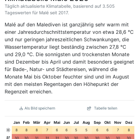
Täglich aktualisierte Klimatabelle, basierend auf 3.505
Tageswerten für Malé seit 2017.
Malé auf den Malediven ist ganzjährig sehr warm mit
einer Jahresdurchschnittstemperatur von etwa 28,6 °C
und nur geringen jahreszeitlichen Schwankungen, die
Wassertemperatur liegt beständig zwischen 27,8 °C
und 29,0 °C. Die sonnigsten und trockensten Monate
sind Dezember bis April und damit besonders geeignet
für Bade-, Natur- und Städtereisen, während die
Monate Mai bis Oktober feuchter sind und im August
mit den meisten Regentagen den Höhepunkt der
Regenzeit erreichen.
Als Bild speichern
Tabelle teilen
Jan
Feb
Mär
Apr
Mai
Jun
Jul
Aug
Sep
Okt
Nov
Dez
8
8
8
7
6
6
5
5
6
6
7
8
30
30
31
31
31
30
30
30
30
30
30
30