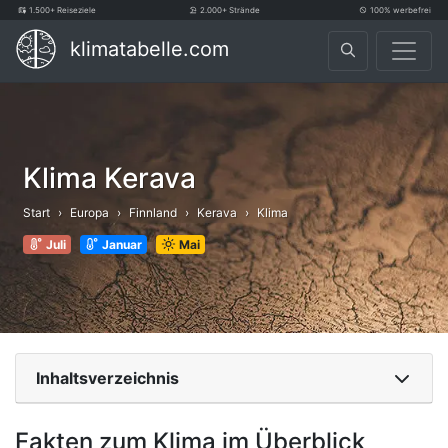
1.500+ Reiseziele
2.000+ Strände
100% werbefrei
klimatabelle.com
Klima Kerava
Start
Europa
Finnland
Kerava
Klima
Juli
Januar
Mai
Inhaltsverzeichnis
Fakten zum Klima im Überblick