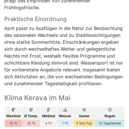
prägt das Empfinden von zunehmender
Frühlingsfrische.
Praktische Einordnung
April passt zu Ausflügen in die Natur zur Beobachtung
des saisonalen Wechsels und zu Stadtbesichtigungen
ohne starke Sommerhitze. Einschränkungen ergeben
sich durch wechselhaftes Wetter und gelegentliche
Nächte mit Frost, weshalb flexible Programme und
schichtbare Kleidung sinnvoll sind. Wassersport ist nur
für vorbereitete Angebote relevant. Insgesamt bieten
sich Aktivitäten an, die von wechselnden Bedingungen
und zunehmender Tageshelligkeit profitieren.
Klima Kerava im Mai
Maximal
Ø Temp.
Minimal
Wasser
Sonne
Regen
15
°C
10
°C
4
°C
7
°C
9
Std./Tag
12
Tage/Monat