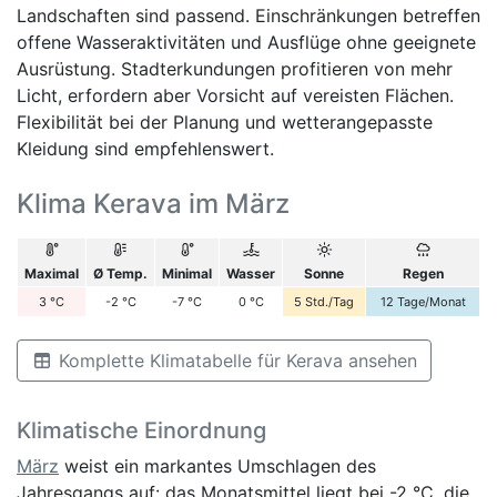
Landschaften sind passend. Einschränkungen betreffen
offene Wasseraktivitäten und Ausflüge ohne geeignete
Ausrüstung. Stadterkundungen profitieren von mehr
Licht, erfordern aber Vorsicht auf vereisten Flächen.
Flexibilität bei der Planung und wetterangepasste
Kleidung sind empfehlenswert.
Klima Kerava im März
Maximal
Ø Temp.
Minimal
Wasser
Sonne
Regen
3
°C
-2
°C
-7
°C
0
°C
5
Std./Tag
12
Tage/Monat
Komplette Klimatabelle für Kerava ansehen
Klimatische Einordnung
März
weist ein markantes Umschlagen des
Jahresgangs auf: das Monatsmittel liegt bei -2 °C, die