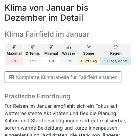
Klima von Januar bis
Dezember im Detail
Klima Fairfield im Januar
Maximal
Ø Temp.
Minimal
Wasser
Sonne
Regen
5
°C
1
°C
-4
°C
3
°C
4
Std./Tag
10
Tage/Monat
Komplette Klimatabelle für Fairfield ansehen
Praktische Einordnung
Für Reisen im Januar empfiehlt sich ein Fokus auf
wetterresistente Aktivitäten und flexible Planung.
Kultur- und Stadtbesichtigungen sind gut realisierbar,
sofern warme Bekleidung und kurze Innenpausen
eingeplant sind. Aktivitäten, die stark von längerer