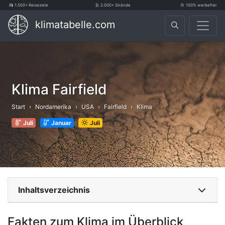
1.500+ Reiseziele
2.000+ Strände
100% werbefrei
klimatabelle.com
Klima Fairfield
Start
Nordamerika
USA
Fairfield
Klima
Juli
Januar
Juli
Inhaltsverzeichnis
Fakten zum Klima im Überblick