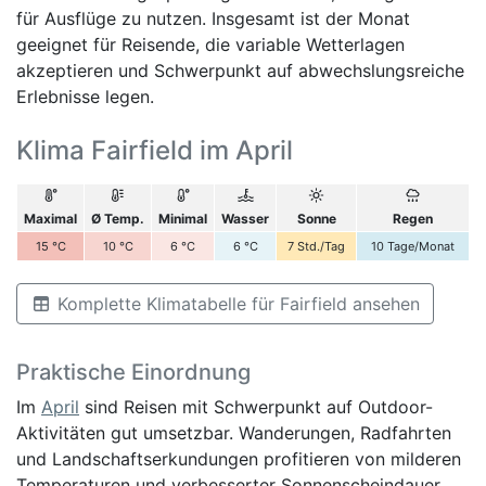
für Ausflüge zu nutzen. Insgesamt ist der Monat
geeignet für Reisende, die variable Wetterlagen
akzeptieren und Schwerpunkt auf abwechslungsreiche
Erlebnisse legen.
Klima Fairfield im April
Maximal
Ø Temp.
Minimal
Wasser
Sonne
Regen
15
°C
10
°C
6
°C
6
°C
7
Std./Tag
10
Tage/Monat
Komplette Klimatabelle für Fairfield ansehen
Praktische Einordnung
Im
April
sind Reisen mit Schwerpunkt auf Outdoor-
Aktivitäten gut umsetzbar. Wanderungen, Radfahrten
und Landschaftserkundungen profitieren von milderen
Temperaturen und verbesserter Sonnenscheindauer.