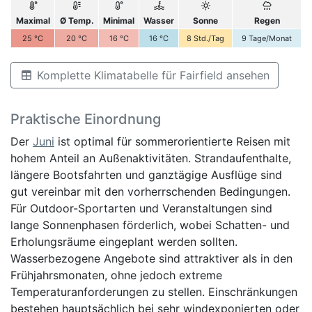
Maximal
Ø Temp.
Minimal
Wasser
Sonne
Regen
25
°C
20
°C
16
°C
16
°C
8
Std./Tag
9
Tage/Monat
Komplette Klimatabelle für Fairfield ansehen
Praktische Einordnung
Der
Juni
ist optimal für sommerorientierte Reisen mit
hohem Anteil an Außenaktivitäten. Strandaufenthalte,
längere Bootsfahrten und ganztägige Ausflüge sind
gut vereinbar mit den vorherrschenden Bedingungen.
Für Outdoor-Sportarten und Veranstaltungen sind
lange Sonnenphasen förderlich, wobei Schatten- und
Erholungsräume eingeplant werden sollten.
Wasserbezogene Angebote sind attraktiver als in den
Frühjahrsmonaten, ohne jedoch extreme
Temperaturanforderungen zu stellen. Einschränkungen
bestehen hauptsächlich bei sehr windexponierten oder