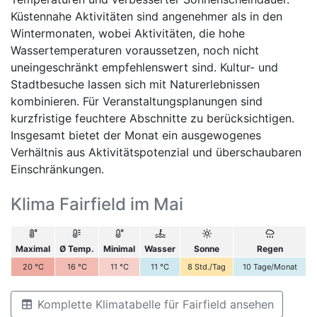
Küstennahe Aktivitäten sind angenehmer als in den
Wintermonaten, wobei Aktivitäten, die hohe
Wassertemperaturen voraussetzen, noch nicht
uneingeschränkt empfehlenswert sind. Kultur- und
Stadtbesuche lassen sich mit Naturerlebnissen
kombinieren. Für Veranstaltungsplanungen sind
kurzfristige feuchtere Abschnitte zu berücksichtigen.
Insgesamt bietet der Monat ein ausgewogenes
Verhältnis aus Aktivitätspotenzial und überschaubaren
Einschränkungen.
Klima Fairfield im Mai
Maximal
Ø Temp.
Minimal
Wasser
Sonne
Regen
20
°C
16
°C
11
°C
11
°C
8
Std./Tag
10
Tage/Monat
Komplette Klimatabelle für Fairfield ansehen