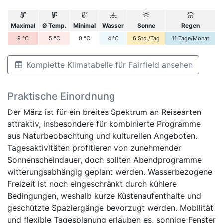
Maximal
Ø Temp.
Minimal
Wasser
Sonne
Regen
9
°C
5
°C
0
°C
4
°C
6
Std./Tag
11
Tage/Monat
Komplette Klimatabelle für Fairfield ansehen
Praktische Einordnung
Der März ist für ein breites Spektrum an Reisearten
attraktiv, insbesondere für kombinierte Programme
aus Naturbeobachtung und kulturellen Angeboten.
Tagesaktivitäten profitieren von zunehmender
Sonnenscheindauer, doch sollten Abendprogramme
witterungsabhängig geplant werden. Wasserbezogene
Freizeit ist noch eingeschränkt durch kühlere
Bedingungen, weshalb kurze Küstenaufenthalte und
geschützte Spaziergänge bevorzugt werden. Mobilität
und flexible Tagesplanung erlauben es, sonnige Fenster