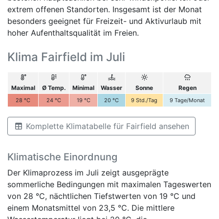
extrem offenen Standorten. Insgesamt ist der Monat
besonders geeignet für Freizeit- und Aktivurlaub mit
hoher Aufenthaltsqualität im Freien.
Klima Fairfield im Juli
Maximal
Ø Temp.
Minimal
Wasser
Sonne
Regen
28
°C
24
°C
19
°C
20
°C
9
Std./Tag
9
Tage/Monat
Komplette Klimatabelle für Fairfield ansehen
Klimatische Einordnung
Der Klimaprozess im Juli zeigt ausgeprägte
sommerliche Bedingungen mit maximalen Tageswerten
von 28 °C, nächtlichen Tiefstwerten von 19 °C und
einem Monatsmittel von 23,5 °C. Die mittlere