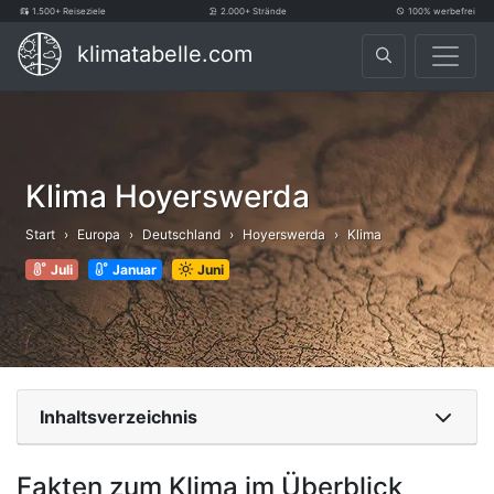
1.500+ Reiseziele
2.000+ Strände
100% werbefrei
klimatabelle.com
Klima Hoyerswerda
Start
Europa
Deutschland
Hoyerswerda
Klima
Juli
Januar
Juni
Inhaltsverzeichnis
Fakten zum Klima im Überblick