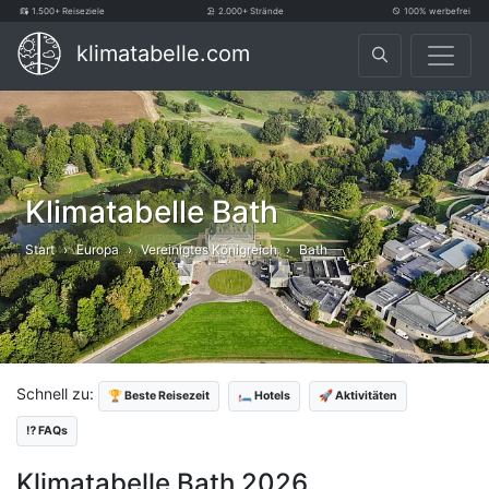
1.500+ Reiseziele
2.000+ Strände
100% werbefrei
klimatabelle.com
Klimatabelle Bath
Start
Europa
Vereinigtes Königreich
Bath
Schnell zu:
🏆 Beste Reisezeit
🛏️ Hotels
🚀 Aktivitäten
⁉️ FAQs
Klimatabelle Bath 2026