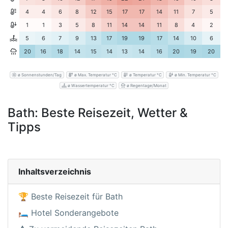
4
4
6
8
12
15
17
17
14
11
7
5
1
1
3
5
8
11
14
14
11
8
4
2
5
6
7
9
13
17
19
19
17
14
10
6
20
16
18
14
15
14
13
14
16
20
19
20
ø Sonnenstunden/Tag
ø Max. Temperatur °C
ø Temperatur °C
ø Min. Temperatur °C
ø Wassertemperatur °C
ø Regentage/Monat
Bath: Beste Reisezeit, Wetter &
Tipps
Inhaltsverzeichnis
🏆 Beste Reisezeit für Bath
🛏️ Hotel Sonderangebote