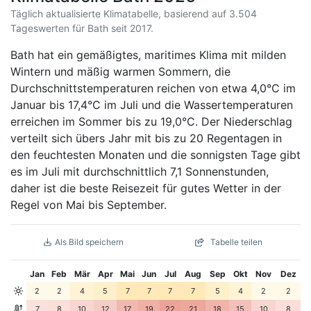
Täglich aktualisierte Klimatabelle, basierend auf 3.504
Tageswerten für Bath seit 2017.
Bath hat ein gemäßigtes, maritimes Klima mit milden
Wintern und mäßig warmen Sommern, die
Durchschnittstemperaturen reichen von etwa 4,0°C im
Januar bis 17,4°C im Juli und die Wassertemperaturen
erreichen im Sommer bis zu 19,0°C. Der Niederschlag
verteilt sich übers Jahr mit bis zu 20 Regentagen in
den feuchtesten Monaten und die sonnigsten Tage gibt
es im Juli mit durchschnittlich 7,1 Sonnenstunden,
daher ist die beste Reisezeit für gutes Wetter in der
Regel von Mai bis September.
Als Bild speichern
Tabelle teilen
Jan
Feb
Mär
Apr
Mai
Jun
Jul
Aug
Sep
Okt
Nov
Dez
2
2
4
5
7
7
7
7
5
4
2
2
7
8
10
12
17
19
22
21
18
15
10
8