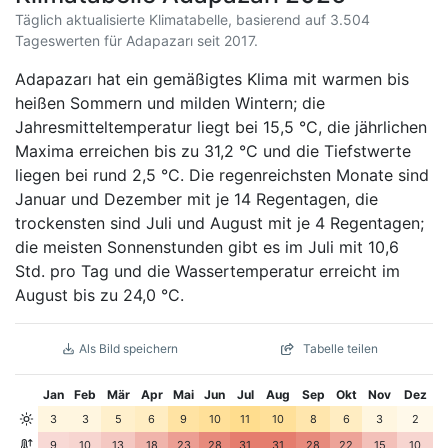
Täglich aktualisierte Klimatabelle, basierend auf 3.504
Tageswerten für Adapazarı seit 2017.
Adapazarı hat ein gemäßigtes Klima mit warmen bis
heißen Sommern und milden Wintern; die
Jahresmitteltemperatur liegt bei 15,5 °C, die jährlichen
Maxima erreichen bis zu 31,2 °C und die Tiefstwerte
liegen bei rund 2,5 °C. Die regenreichsten Monate sind
Januar und Dezember mit je 14 Regentagen, die
trockensten sind Juli und August mit je 4 Regentagen;
die meisten Sonnenstunden gibt es im Juli mit 10,6
Std. pro Tag und die Wassertemperatur erreicht im
August bis zu 24,0 °C.
Als Bild speichern
Tabelle teilen
Jan
Feb
Mär
Apr
Mai
Jun
Jul
Aug
Sep
Okt
Nov
Dez
3
3
5
6
9
10
11
10
8
6
3
2
9
10
13
18
23
28
31
31
28
22
15
10