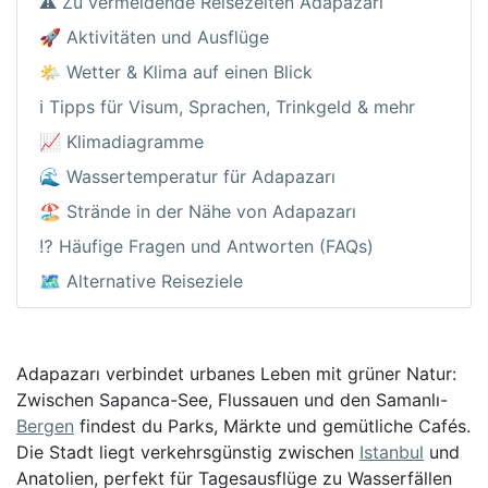
⚠️ Zu vermeidende Reisezeiten Adapazarı
🚀 Aktivitäten und Ausflüge
🌤️ Wetter & Klima auf einen Blick
ℹ️ Tipps für Visum, Sprachen, Trinkgeld & mehr
📈 Klimadiagramme
🌊 Wassertemperatur für Adapazarı
🏖️ Strände in der Nähe von Adapazarı
⁉️ Häufige Fragen und Antworten (FAQs)
🗺️ Alternative Reiseziele
Adapazarı verbindet urbanes Leben mit grüner Natur:
Zwischen Sapanca-See, Flussauen und den Samanlı-
Bergen
findest du Parks, Märkte und gemütliche Cafés.
Die Stadt liegt verkehrsgünstig zwischen
Istanbul
und
Anatolien, perfekt für Tagesausflüge zu Wasserfällen