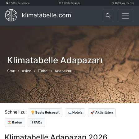
1.500+ Reiseziele
2.000+ Strände
100% werbefrei
klimatabelle.com
Klimatabelle Adapazarı
Start
Asien
Türkei
Adapazarı
Schnell zu:
🏆 Beste Reisezeit
🛏️ Hotels
🚀 Aktivitäten
🏖️ Baden
⁉️ FAQs
Klimatabelle Adapazarı 2026