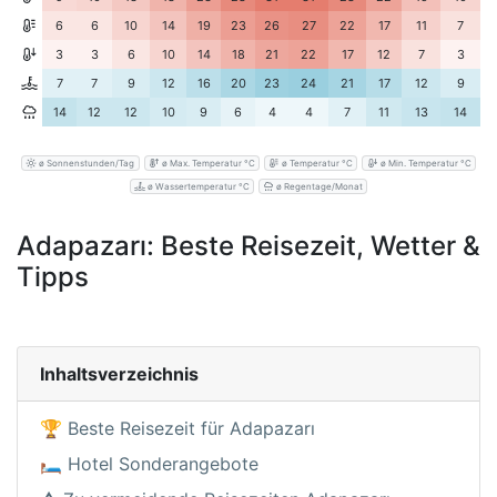
6
6
10
14
19
23
26
27
22
17
11
7
3
3
6
10
14
18
21
22
17
12
7
3
7
7
9
12
16
20
23
24
21
17
12
9
14
12
12
10
9
6
4
4
7
11
13
14
ø Sonnenstunden/Tag
ø Max. Temperatur °C
ø Temperatur °C
ø Min. Temperatur °C
ø Wassertemperatur °C
ø Regentage/Monat
Adapazarı: Beste Reisezeit, Wetter &
Tipps
Inhaltsverzeichnis
🏆 Beste Reisezeit für Adapazarı
🛏️ Hotel Sonderangebote