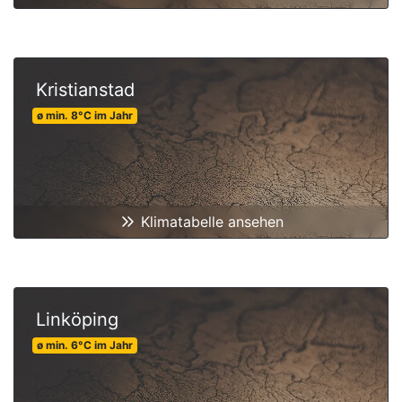
Kristianstad
ø min.
8
°C
im Jahr
Klimatabelle ansehen
Linköping
ø min.
6
°C
im Jahr