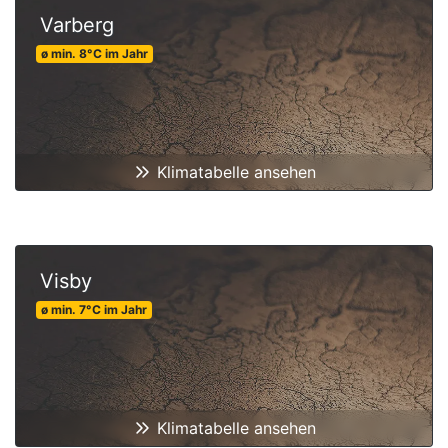
Varberg
ø min.
8
°C
im Jahr
Klimatabelle ansehen
Visby
ø min.
7
°C
im Jahr
Klimatabelle ansehen