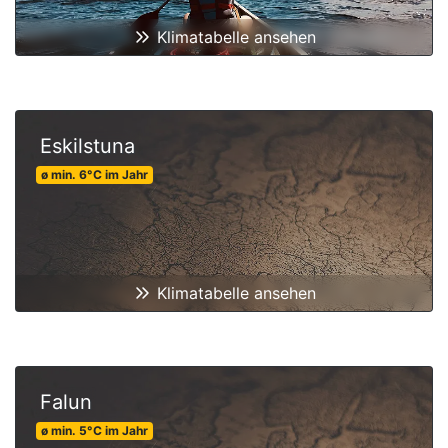
Klimatabelle ansehen
Eskilstuna
ø min.
6
°C
im Jahr
Klimatabelle ansehen
Falun
ø min.
5
°C
im Jahr