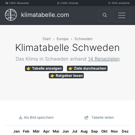
1.500+ Reiseziele
2.000+ Strände
100% werbefrei
klimatabelle.com
Start
Europa
Schweden
Klimatabelle Schweden
Das Klima in Schweden anhand
14 Reisezielen
👉 Tabelle anzeigen
👉 Ziele durchsuchen
👉 Ratgeber lesen
Als Bild speichern
Tabelle teilen
Jan
Feb
Mär
Apr
Mai
Jun
Jul
Aug
Sep
Okt
Nov
Dez