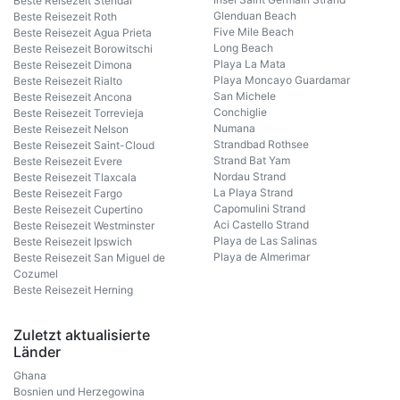
Beste Reisezeit Stendal
Glenduan Beach
Beste Reisezeit Roth
Five Mile Beach
Beste Reisezeit Agua Prieta
Long Beach
Beste Reisezeit Borowitschi
Playa La Mata
Beste Reisezeit Dimona
Playa Moncayo Guardamar
Beste Reisezeit Rialto
San Michele
Beste Reisezeit Ancona
Conchiglie
Beste Reisezeit Torrevieja
Numana
Beste Reisezeit Nelson
Strandbad Rothsee
Beste Reisezeit Saint-Cloud
Strand Bat Yam
Beste Reisezeit Evere
Nordau Strand
Beste Reisezeit Tlaxcala
La Playa Strand
Beste Reisezeit Fargo
Capomulini Strand
Beste Reisezeit Cupertino
Aci Castello Strand
Beste Reisezeit Westminster
Playa de Las Salinas
Beste Reisezeit Ipswich
Playa de Almerimar
Beste Reisezeit San Miguel de
Cozumel
Beste Reisezeit Herning
Zuletzt aktualisierte
Länder
Ghana
Bosnien und Herzegowina