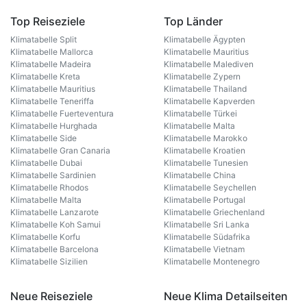
Top Reiseziele
Top Länder
Klimatabelle Split
Klimatabelle Ägypten
Klimatabelle Mallorca
Klimatabelle Mauritius
Klimatabelle Madeira
Klimatabelle Malediven
Klimatabelle Kreta
Klimatabelle Zypern
Klimatabelle Mauritius
Klimatabelle Thailand
Klimatabelle Teneriffa
Klimatabelle Kapverden
Klimatabelle Fuerteventura
Klimatabelle Türkei
Klimatabelle Hurghada
Klimatabelle Malta
Klimatabelle Side
Klimatabelle Marokko
Klimatabelle Gran Canaria
Klimatabelle Kroatien
Klimatabelle Dubai
Klimatabelle Tunesien
Klimatabelle Sardinien
Klimatabelle China
Klimatabelle Rhodos
Klimatabelle Seychellen
Klimatabelle Malta
Klimatabelle Portugal
Klimatabelle Lanzarote
Klimatabelle Griechenland
Klimatabelle Koh Samui
Klimatabelle Sri Lanka
Klimatabelle Korfu
Klimatabelle Südafrika
Klimatabelle Barcelona
Klimatabelle Vietnam
Klimatabelle Sizilien
Klimatabelle Montenegro
Neue Reiseziele
Neue Klima Detailseiten