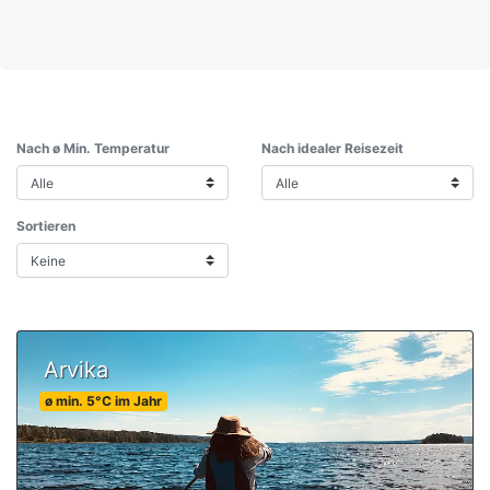
Nach ø Min. Temperatur
Nach idealer Reisezeit
Sortieren
Arvika
ø min.
5
°C
im Jahr