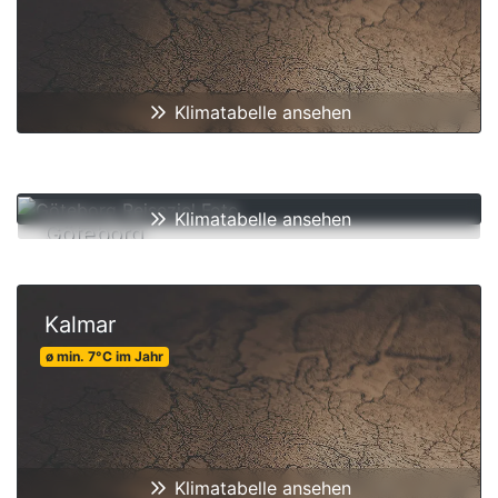
Klimatabelle ansehen
Klimatabelle ansehen
Göteborg
ø min.
8
°C
im Jahr
Kalmar
ø min.
7
°C
im Jahr
Klimatabelle ansehen