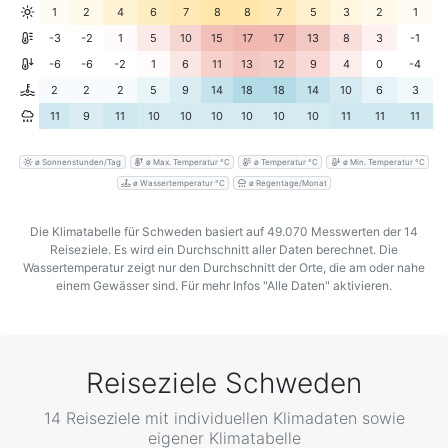
1
2
4
6
7
8
8
7
5
3
2
1
-3
-2
1
5
10
15
17
17
13
8
3
-1
-6
-6
-2
1
6
11
13
12
9
4
0
-4
2
2
2
5
9
14
18
18
14
10
6
3
11
9
11
10
10
10
10
10
10
11
11
11
ø Sonnenstunden/Tag
ø Max. Temperatur °C
ø Temperatur °C
ø Min. Temperatur °C
ø Wassertemperatur °C
ø Regentage/Monat
Die Klimatabelle für Schweden basiert auf 49.070 Messwerten der 14
Reiseziele. Es wird ein Durchschnitt aller Daten berechnet. Die
Wassertemperatur zeigt nur den Durchschnitt der Orte, die am oder nahe
einem Gewässer sind. Für mehr Infos "Alle Daten" aktivieren.
Reiseziele Schweden
14 Reiseziele mit individuellen Klimadaten sowie
eigener Klimatabelle