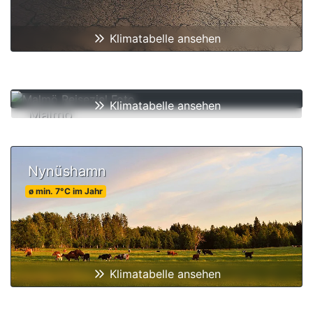
Klimatabelle ansehen
Klimatabelle ansehen
Malmö
ø min.
9
°C
im Jahr
Nynüshamn
ø min.
7
°C
im Jahr
Klimatabelle ansehen