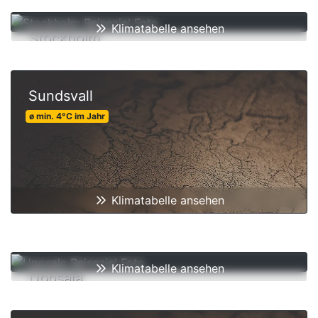
Klimatabelle ansehen
Stockholm
ø min.
7
°C
im Jahr
Sundsvall
ø min.
4
°C
im Jahr
Klimatabelle ansehen
Klimatabelle ansehen
Uppsala
ø min.
6
°C
im Jahr