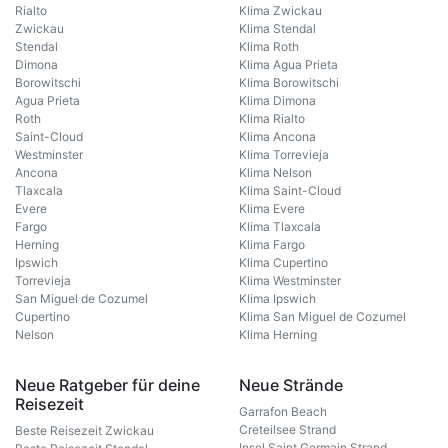
Rialto
Klima Zwickau
Zwickau
Klima Stendal
Stendal
Klima Roth
Dimona
Klima Agua Prieta
Borowitschi
Klima Borowitschi
Agua Prieta
Klima Dimona
Roth
Klima Rialto
Saint-Cloud
Klima Ancona
Westminster
Klima Torrevieja
Ancona
Klima Nelson
Tlaxcala
Klima Saint-Cloud
Evere
Klima Evere
Fargo
Klima Tlaxcala
Herning
Klima Fargo
Ipswich
Klima Cupertino
Torrevieja
Klima Westminster
San Miguel de Cozumel
Klima Ipswich
Cupertino
Klima San Miguel de Cozumel
Nelson
Klima Herning
Neue Ratgeber für deine
Neue Strände
Reisezeit
Garrafon Beach
Creteilsee Strand
Beste Reisezeit Zwickau
Insel Saint Germain Strand