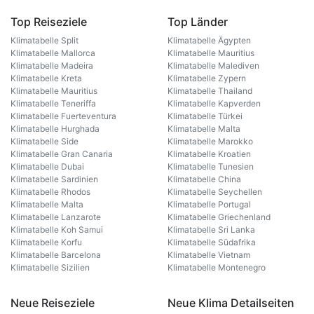
Top Reiseziele
Top Länder
Klimatabelle Split
Klimatabelle Ägypten
Klimatabelle Mallorca
Klimatabelle Mauritius
Klimatabelle Madeira
Klimatabelle Malediven
Klimatabelle Kreta
Klimatabelle Zypern
Klimatabelle Mauritius
Klimatabelle Thailand
Klimatabelle Teneriffa
Klimatabelle Kapverden
Klimatabelle Fuerteventura
Klimatabelle Türkei
Klimatabelle Hurghada
Klimatabelle Malta
Klimatabelle Side
Klimatabelle Marokko
Klimatabelle Gran Canaria
Klimatabelle Kroatien
Klimatabelle Dubai
Klimatabelle Tunesien
Klimatabelle Sardinien
Klimatabelle China
Klimatabelle Rhodos
Klimatabelle Seychellen
Klimatabelle Malta
Klimatabelle Portugal
Klimatabelle Lanzarote
Klimatabelle Griechenland
Klimatabelle Koh Samui
Klimatabelle Sri Lanka
Klimatabelle Korfu
Klimatabelle Südafrika
Klimatabelle Barcelona
Klimatabelle Vietnam
Klimatabelle Sizilien
Klimatabelle Montenegro
Neue Reiseziele
Neue Klima Detailseiten