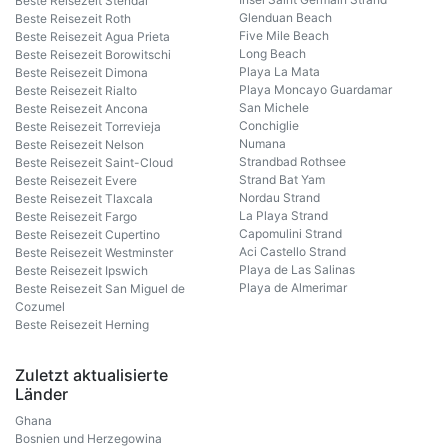
Beste Reisezeit Stendal
Glenduan Beach
Beste Reisezeit Roth
Five Mile Beach
Beste Reisezeit Agua Prieta
Long Beach
Beste Reisezeit Borowitschi
Playa La Mata
Beste Reisezeit Dimona
Playa Moncayo Guardamar
Beste Reisezeit Rialto
San Michele
Beste Reisezeit Ancona
Conchiglie
Beste Reisezeit Torrevieja
Numana
Beste Reisezeit Nelson
Strandbad Rothsee
Beste Reisezeit Saint-Cloud
Strand Bat Yam
Beste Reisezeit Evere
Nordau Strand
Beste Reisezeit Tlaxcala
La Playa Strand
Beste Reisezeit Fargo
Capomulini Strand
Beste Reisezeit Cupertino
Aci Castello Strand
Beste Reisezeit Westminster
Playa de Las Salinas
Beste Reisezeit Ipswich
Playa de Almerimar
Beste Reisezeit San Miguel de
Cozumel
Beste Reisezeit Herning
Zuletzt aktualisierte
Länder
Ghana
Bosnien und Herzegowina