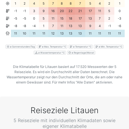
1
2
4
5
7
8
8
7
5
4
2
1
-1
-1
3
9
16
20
22
21
17
11
5
0
-5
-5
0
5
11
15
18
17
13
7
2
-3
-8
-8
-4
1
7
11
13
13
9
4
-1
-6
11
10
11
11
12
13
13
13
11
11
11
11
ø Sonnenstunden/Tag
ø Max. Temperatur °C
ø Temperatur °C
ø Min. Temperatur °C
ø Wassertemperatur °C
ø Regentage/Monat
Die Klimatabelle für Litauen basiert auf 17.520 Messwerten der 5
Reiseziele. Es wird ein Durchschnitt aller Daten berechnet. Die
Wassertemperatur zeigt nur den Durchschnitt der Orte, die am oder nahe
einem Gewässer sind. Für mehr Infos "Alle Daten" aktivieren.
Reiseziele Litauen
5 Reiseziele mit individuellen Klimadaten sowie
eigener Klimatabelle