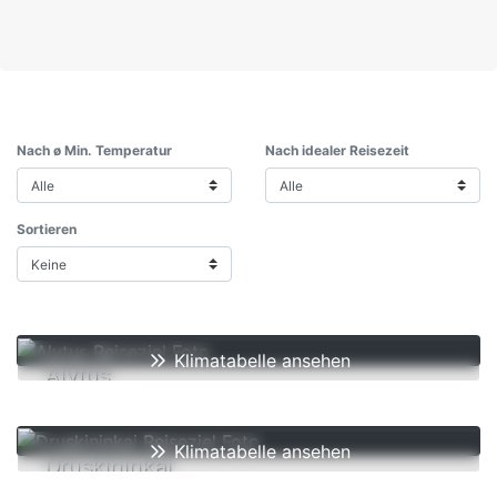
Nach ø Min. Temperatur
Nach idealer Reisezeit
Sortieren
Klimatabelle ansehen
Alytus
ø min.
6
°C
im Jahr
Klimatabelle ansehen
Druskininkai