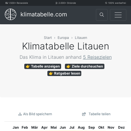
1.500+ Reiseziele
2.000+ Strände
100% werbefrei
klimatabelle.com
Start
Europa
Litauen
Klimatabelle Litauen
Das Klima in Litauen anhand
5 Reisezielen
👉 Tabelle anzeigen
👉 Ziele durchsuchen
👉 Ratgeber lesen
Als Bild speichern
Tabelle teilen
Jan
Feb
Mär
Apr
Mai
Jun
Jul
Aug
Sep
Okt
Nov
Dez