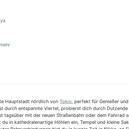
iya
 mehr
bte Hauptstadt nördlich von
Tokio
, perfekt für Genießer und
t durch entspannte Viertel, probierst dich durch Dutzende
st tagsüber mit der neuen Straßenbahn oder dem Fahrrad s
 du in kathedralenartige Höhlen ein, Tempel und kleine Sa
ter Bahnverbindungen bist du in kurzer Zeit in Nikko, an F