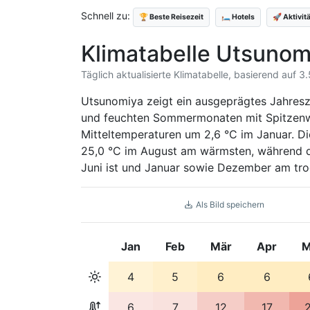
Schnell zu:
🏆 Beste Reisezeit
🛏️ Hotels
🚀 Aktivit
Klimatabelle Utsuno
Täglich aktualisierte Klimatabelle, basierend auf 
Utsunomiya zeigt ein ausgeprägtes Jahresz
und feuchten Sommermonaten mit Spitzenwe
Mitteltemperaturen um 2,6 °C im Januar. D
25,0 °C im August am wärmsten, während d
Juni ist und Januar sowie Dezember am tro
Als Bild speichern
Jan
Feb
Mär
Apr
M
4
5
6
6
6
7
12
17