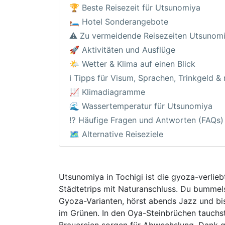
🏆 Beste Reisezeit für Utsunomiya
🛏️ Hotel Sonderangebote
⚠️ Zu vermeidende Reisezeiten Utsunom
🚀 Aktivitäten und Ausflüge
🌤️ Wetter & Klima auf einen Blick
ℹ️ Tipps für Visum, Sprachen, Trinkgeld &
📈 Klimadiagramme
🌊 Wassertemperatur für Utsunomiya
⁉️ Häufige Fragen und Antworten (FAQs)
🗺️ Alternative Reiseziele
Utsunomiya in Tochigi ist die gyoza-verlie
Städtetrips mit Naturanschluss. Du bummels
Gyoza-Varianten, hörst abends Jazz und bi
im Grünen. In den Oya-Steinbrüchen tauchst
Brauereien sorgen für Abwechslung. Dank gu