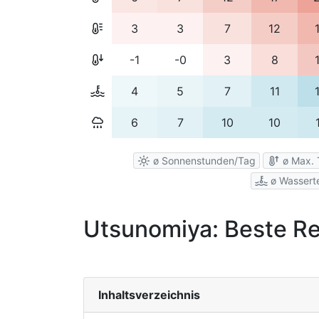
3
3
7
12
-1
-0
3
8
4
5
7
11
6
7
10
10
ø Sonnenstunden/Tag
ø Max. 
ø Wassert
Utsunomiya: Beste Re
Inhaltsverzeichnis