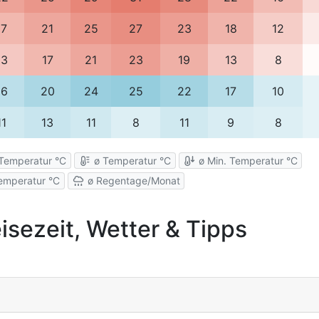
17
21
25
27
23
18
12
13
17
21
23
19
13
8
16
20
24
25
22
17
10
11
13
11
8
11
9
8
Temperatur °C
ø Temperatur °C
ø Min. Temperatur °C
emperatur °C
ø Regentage/Monat
isezeit, Wetter & Tipps