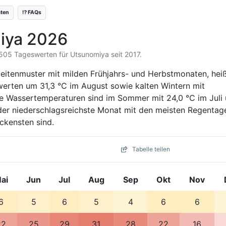
äten
⁉️ FAQs
miya 2026
3.505 Tageswerten für Utsunomiya seit 2017.
eitenmuster mit milden Frühjahrs- und Herbstmonaten, hei
rten um 31,3 °C im August sowie kalten Wintern mit
ie Wassertemperaturen sind im Sommer mit 24,0 °C im Juli
er niederschlagsreichste Monat mit den meisten Regentag
ckensten sind.
Tabelle teilen
ai
Jun
Jul
Aug
Sep
Okt
Nov
6
5
6
5
4
6
6
22
25
29
31
28
22
16