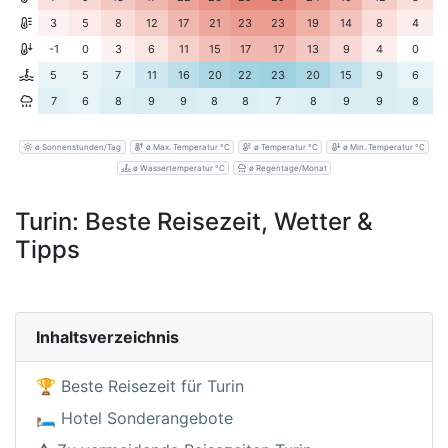
3
5
8
12
17
21
23
23
19
14
8
4
-1
0
3
6
11
15
17
17
13
9
4
0
5
5
7
11
16
20
22
23
20
15
9
6
7
6
8
9
9
8
8
7
8
9
9
8
ø Sonnenstunden/Tag
ø Max. Temperatur °C
ø Temperatur °C
ø Min. Temperatur °C
ø Wassertemperatur °C
ø Regentage/Monat
Turin: Beste Reisezeit, Wetter &
Tipps
Inhaltsverzeichnis
🏆 Beste Reisezeit für Turin
🛏️ Hotel Sonderangebote