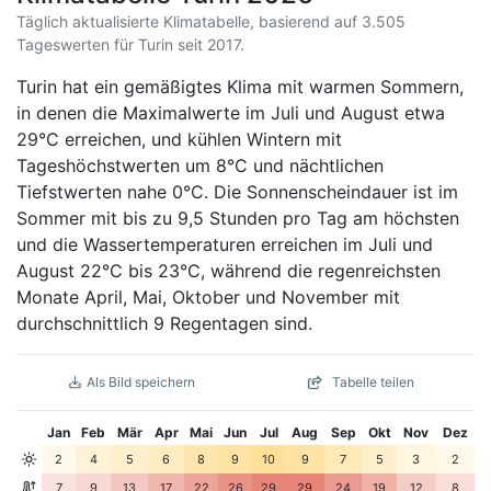
Täglich aktualisierte Klimatabelle, basierend auf 3.505
Tageswerten für Turin seit 2017.
Turin hat ein gemäßigtes Klima mit warmen Sommern,
in denen die Maximalwerte im Juli und August etwa
29°C erreichen, und kühlen Wintern mit
Tageshöchstwerten um 8°C und nächtlichen
Tiefstwerten nahe 0°C. Die Sonnenscheindauer ist im
Sommer mit bis zu 9,5 Stunden pro Tag am höchsten
und die Wassertemperaturen erreichen im Juli und
August 22°C bis 23°C, während die regenreichsten
Monate April, Mai, Oktober und November mit
durchschnittlich 9 Regentagen sind.
Als Bild speichern
Tabelle teilen
Jan
Feb
Mär
Apr
Mai
Jun
Jul
Aug
Sep
Okt
Nov
Dez
2
4
5
6
8
9
10
9
7
5
3
2
7
9
13
17
22
26
29
29
24
19
12
8