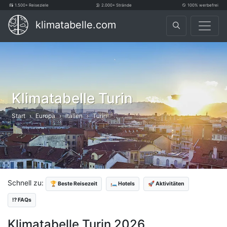
1.500+ Reiseziele
2.000+ Strände
100% werbefrei
klimatabelle.com
Klimatabelle Turin
Start
Europa
Italien
Turin
Schnell zu:
🏆 Beste Reisezeit
🛏️ Hotels
🚀 Aktivitäten
⁉️ FAQs
Klimatabelle Turin 2026