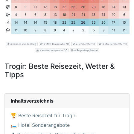
8
9
11
13
18
23
26
26
23
18
14
10
4
5
6
8
13
18
21
21
18
14
10
6
14
14
14
15
18
22
25
26
23
20
17
15
11
10
9
8
6
4
2
2
5
8
11
11
ø Sonnenstunden/Tag
ø Max. Temperatur °C
ø Temperatur °C
ø Min. Temperatur °C
ø Wassertemperatur °C
ø Regentage/Monat
Trogir: Beste Reisezeit, Wetter &
Tipps
Inhaltsverzeichnis
🏆 Beste Reisezeit für Trogir
🛏️ Hotel Sonderangebote