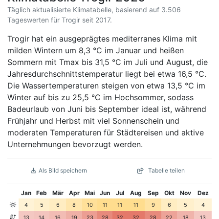
Täglich aktualisierte Klimatabelle, basierend auf 3.506
Tageswerten für Trogir seit 2017.
Trogir hat ein ausgeprägtes mediterranes Klima mit
milden Wintern um 8,3 °C im Januar und heißen
Sommern mit Tmax bis 31,5 °C im Juli und August, die
Jahresdurchschnittstemperatur liegt bei etwa 16,5 °C.
Die Wassertemperaturen steigen von etwa 13,5 °C im
Winter auf bis zu 25,5 °C im Hochsommer, sodass
Badeurlaub von Juni bis September ideal ist, während
Frühjahr und Herbst mit viel Sonnenschein und
moderaten Temperaturen für Städtereisen und aktive
Unternehmungen bevorzugt werden.
Als Bild speichern
Tabelle teilen
Jan
Feb
Mär
Apr
Mai
Jun
Jul
Aug
Sep
Okt
Nov
Dez
4
5
6
8
10
11
11
11
9
6
5
4
13
14
16
19
23
28
32
32
28
22
18
13