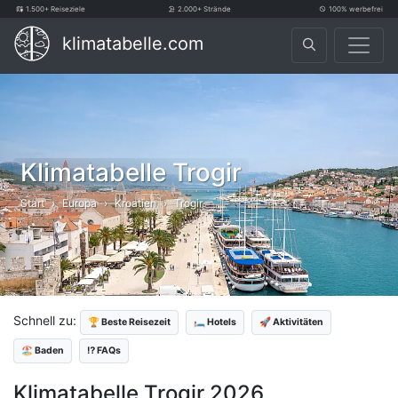
1.500+ Reiseziele
2.000+ Strände
100% werbefrei
klimatabelle.com
Klimatabelle Trogir
Start
Europa
Kroatien
Trogir
Schnell zu:
🏆 Beste Reisezeit
🛏️ Hotels
🚀 Aktivitäten
🏖️ Baden
⁉️ FAQs
Klimatabelle Trogir 2026