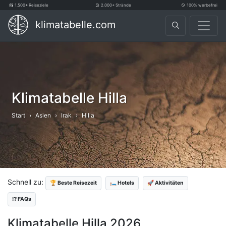
1.500+ Reiseziele
2.000+ Strände
100% werbefrei
klimatabelle.com
Klimatabelle Hilla
Start
Asien
Irak
Hilla
Schnell zu:
🏆 Beste Reisezeit
🛏️ Hotels
🚀 Aktivitäten
⁉️ FAQs
Klimatabelle Hilla 2026