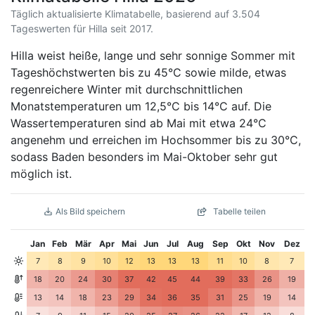
Täglich aktualisierte Klimatabelle, basierend auf 3.504
Tageswerten für Hilla seit 2017.
Hilla weist heiße, lange und sehr sonnige Sommer mit
Tageshöchstwerten bis zu 45°C sowie milde, etwas
regenreichere Winter mit durchschnittlichen
Monatstemperaturen um 12,5°C bis 14°C auf. Die
Wassertemperaturen sind ab Mai mit etwa 24°C
angenehm und erreichen im Hochsommer bis zu 30°C,
sodass Baden besonders im Mai-Oktober sehr gut
möglich ist.
Als Bild speichern
Tabelle teilen
Jan
Feb
Mär
Apr
Mai
Jun
Jul
Aug
Sep
Okt
Nov
Dez
7
8
9
10
12
13
13
13
11
10
8
7
18
20
24
30
37
42
45
44
39
33
26
19
13
14
18
23
29
34
36
35
31
25
19
14