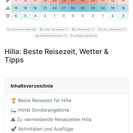
7
9
11
15
20
25
27
26
22
17
12
8
15
16
18
21
24
27
30
30
28
24
19
16
6
5
4
2
1
0
0
0
0
1
3
5
ø Sonnenstunden/Tag
ø Max. Temperatur °C
ø Temperatur °C
ø Min. Temperatur °C
ø Wassertemperatur °C
ø Regentage/Monat
Hilla: Beste Reisezeit, Wetter &
Tipps
Inhaltsverzeichnis
🏆 Beste Reisezeit für Hilla
🛏️ Hotel Sonderangebote
⚠️ Zu vermeidende Reisezeiten Hilla
🚀 Aktivitäten und Ausflüge