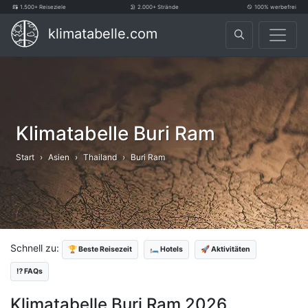
1.500+ Reiseziele
2.000+ Strände
100% werbefrei
klimatabelle.com
Klimatabelle Buri Ram
Start
Asien
Thailand
Buri Ram
Schnell zu:
🏆 Beste Reisezeit
🛏️ Hotels
🚀 Aktivitäten
⁉️ FAQs
Klimatabelle Buri Ram 2026