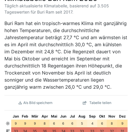
Täglich aktualisierte Klimatabelle, basierend auf 3.505
Tageswerten für Buri Ram seit 2017.
Buri Ram hat ein tropisch-warmes Klima mit ganzjährig
hohen Temperaturen, die durchschnittliche
Jahrestemperatur beträgt 27,7 °C und am wärmsten ist
es im April mit durchschnittlich 30,0 °C, am kühlsten
im Dezember mit 24,8 °C. Die Regenzeit dauert von
Mai bis Oktober und erreicht im September mit
durchschnittlich 18 Regentagen ihren Höhepunkt, die
Trockenzeit von November bis April ist deutlich
sonniger und die Wassertemperaturen liegen
ganzjährig warm zwischen 26,0 °C und 29,0 °C.
Als Bild speichern
Tabelle teilen
Jan
Feb
Mär
Apr
Mai
Jun
Jul
Aug
Sep
Okt
Nov
Dez
9
9
9
8
6
6
6
5
4
6
8
9
33
34
35
36
35
34
33
33
33
32
32
31