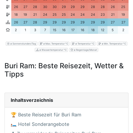
26
27
28
30
30
29
29
29
28
28
26
25
18
19
21
24
25
25
24
24
24
23
21
19
26
27
28
29
29
29
29
29
29
29
27
27
2
1
3
7
15
16
17
16
18
12
5
2
ø Sonnenstunden/Tag
ø Max. Temperatur °C
ø Temperatur °C
ø Min. Temperatur °C
ø Wassertemperatur °C
ø Regentage/Monat
Buri Ram: Beste Reisezeit, Wetter &
Tipps
Inhaltsverzeichnis
🏆 Beste Reisezeit für Buri Ram
🛏️ Hotel Sonderangebote