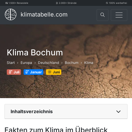
1.500+ Reiseziele
2.000+ Strände
100% werbefrei
klimatabelle.com
Klima Bochum
Start
Europa
Deutschland
Bochum
Klima
Juli
Januar
Juni
Inhaltsverzeichnis
Fakten zum Klima im Überblick