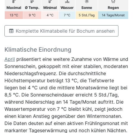
Maximal
Ø Temp.
Minimal
Wasser
Sonne
Regen
13
°C
9
°C
4
°C
7
°C
5
Std./Tag
14
Tage/Monat
Komplette Klimatabelle für Bochum ansehen
Klimatische Einordnung
April
präsentiert eine weitere Zunahme von Wärme und
Sonnenschein, gekoppelt mit einer stabilen, moderaten
Niederschlagsfrequenz. Die durchschnittliche
Höchsttemperatur beträgt 13 °C, die Tiefstwerte
liegen bei 4 °C und die mittlere Monatswärme liegt bei
8,5 °C. Die Sonnenscheindauer erreicht 5 Std./Tag,
während Niederschlag an 14 Tage/Monat auftritt. Die
Wassertemperatur von 7 °C bleibt kühl, zeigt jedoch
einen klaren Anstieg gegenüber den Wintermonaten.
Die Daten deuten auf einen aktiven Frühlingsmonat mit
markanter Tageserwärmung und noch kühlen Nächten.