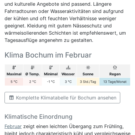
und kulturelle Angebote sind passend. Längere
Fahrradtouren oder Wasseraktivitäten sind aufgrund
der kühlen und oft feuchten Verhältnisse weniger
geeignet. Kleidung mit gutem Nässeschutz und
wärmeisolierenden Schichten ist empfehlenswert, um
Tagesausflüge angenehm zu gestalten.
Klima Bochum im Februar
Maximal
Ø Temp.
Minimal
Wasser
Sonne
Regen
5
°C
2
°C
-1
°C
3
°C
3
Std./Tag
13
Tage/Monat
Komplette Klimatabelle für Bochum ansehen
Klimatische Einordnung
Februar
zeigt einen leichten Übergang zum Frühling,
bleibt jedoch charakteristisch kühl und vergleichsweise