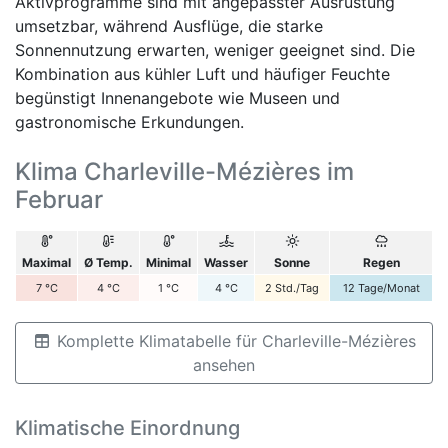
Aktivprogramme sind mit angepasster Ausrüstung
umsetzbar, während Ausflüge, die starke
Sonnennutzung erwarten, weniger geeignet sind. Die
Kombination aus kühler Luft und häufiger Feuchte
begünstigt Innenangebote wie Museen und
gastronomische Erkundungen.
Klima Charleville-Mézières im
Februar
Maximal
Ø Temp.
Minimal
Wasser
Sonne
Regen
7
°C
4
°C
1
°C
4
°C
2
Std./Tag
12
Tage/Monat
Komplette Klimatabelle für Charleville-Mézières
ansehen
Klimatische Einordnung