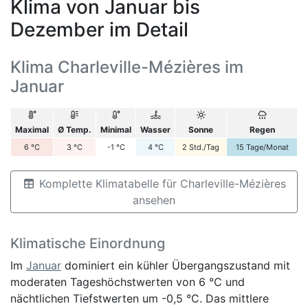
Klima von Januar bis
Dezember im Detail
Klima Charleville-Mézières im
Januar
Maximal
Ø Temp.
Minimal
Wasser
Sonne
Regen
6
°C
3
°C
-1
°C
4
°C
2
Std./Tag
15
Tage/Monat
Komplette Klimatabelle für Charleville-Mézières
ansehen
Klimatische Einordnung
Im
Januar
dominiert ein kühler Übergangszustand mit
moderaten Tageshöchstwerten von 6 °C und
nächtlichen Tiefstwerten um -0,5 °C. Das mittlere