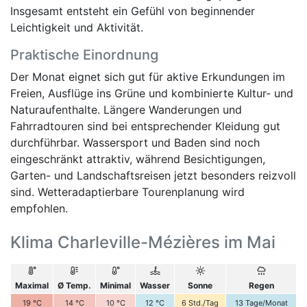
Insgesamt entsteht ein Gefühl von beginnender
Leichtigkeit und Aktivität.
Praktische Einordnung
Der Monat eignet sich gut für aktive Erkundungen im
Freien, Ausflüge ins Grüne und kombinierte Kultur- und
Naturaufenthalte. Längere Wanderungen und
Fahrradtouren sind bei entsprechender Kleidung gut
durchführbar. Wassersport und Baden sind noch
eingeschränkt attraktiv, während Besichtigungen,
Garten- und Landschaftsreisen jetzt besonders reizvoll
sind. Wetteradaptierbare Tourenplanung wird
empfohlen.
Klima Charleville-Mézières im Mai
Maximal
Ø Temp.
Minimal
Wasser
Sonne
Regen
19
°C
14
°C
10
°C
12
°C
6
Std./Tag
13
Tage/Monat