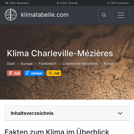
1.500+ Reiseziele
2.000+ Strände
100% werbefrei
klimatabelle.com
Klima Charleville-Mézières
Start
Europa
Frankreich
Charleville-Mézières
Klima
Juli
Januar
Juli
Inhaltsverzeichnis
Fakten zum Klima im Überblick