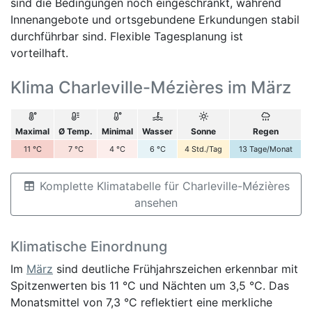
sind die Bedingungen noch eingeschränkt, während
Innenangebote und ortsgebundene Erkundungen stabil
durchführbar sind. Flexible Tagesplanung ist
vorteilhaft.
Klima Charleville-Mézières im März
Maximal
Ø Temp.
Minimal
Wasser
Sonne
Regen
11
°C
7
°C
4
°C
6
°C
4
Std./Tag
13
Tage/Monat
Komplette Klimatabelle für Charleville-Mézières
ansehen
Klimatische Einordnung
Im
März
sind deutliche Frühjahrszeichen erkennbar mit
Spitzenwerten bis 11 °C und Nächten um 3,5 °C. Das
Monatsmittel von 7,3 °C reflektiert eine merkliche