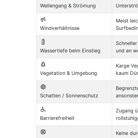
Wellengang & Strömung
Unterstr
Meist lei
Windverhältnisse
Surfbedi
Schneller
Wassertiefe beim Einstieg
und an we
Karge Veg
Vegetation & Umgebung
kaum Dü
Begrenzte
Schatten / Sonnenschutz
ansonsten
Zugang üb
Barrierefreiheit
rollstuhlg
Keine du