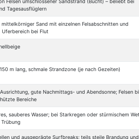
von Felsen umschlossener Sandstrand (Bucht) – beliebt bei
nd Tagesausflüglern
s mittelkörniger Sand mit einzelnen Felsabschnitten und
 Uferbereich bei Flut
hellbeige
150 m lang, schmale Strandzone (je nach Gezeiten)
Ausrichtung, gute Nachmittags- und Abendsonne; Felsen b
hützte Bereiche
res, sauberes Wasser; bei Starkregen oder stürmischem Wet
e Trübung
llen und ausgeprägte Surfbreaks; teils steile Brandung und