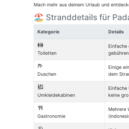
Mach mehr aus deinem Urlaub und entdecke
🏖️ Stranddetails für P
Kategorie
Details
Einfache 
Toiletten
gebührenp
Einige e
Duschen
dem Stra
Einfache
Umkleidekabinen
keine gr
Mehrere 
Gastronomie
(indonesi