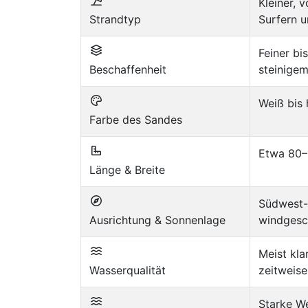
Kleiner, 
Strandtyp
Surfern u
Feiner bi
Beschaffenheit
steinigem
Weiß bis 
Farbe des Sandes
Etwa 80–
Länge & Breite
Südwest-
Ausrichtung & Sonnenlage
windgesc
Meist kla
Wasserqualität
zeitweis
Starke We