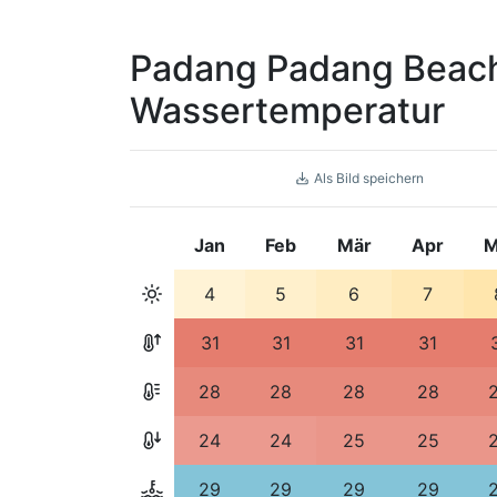
Padang Padang Beach:
Wassertemperatur
Als Bild speichern
Jan
Feb
Mär
Apr
M
4
5
6
7
31
31
31
31
28
28
28
28
24
24
25
25
29
29
29
29