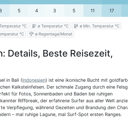
8
5
4
3
5
11
17
Temperatur °C
ø Temperatur °C
ø Min. Temperatur °C
emperatur °C
ø Regentage/Monat
 Details, Beste Reisezeit,
l in Bali (
Indonesien
) ist eine ikonische Bucht mit goldfa
hen Kalksteinfelsen. Der schmale Zugang durch eine Fels
erfekt für Fotos, Sonnenbaden und Baden bei ruhigen
annter Riffbreak, der erfahrene Surfer aus aller Welt anzie
rte Verpflegung, während Gezeiten und Brandung den Char
ndern – mal ruhige Lagune, mal Surf-Spot ersten Ranges.