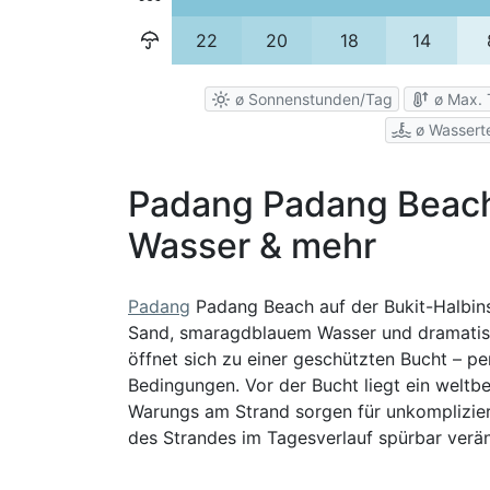
22
20
18
14
ø Sonnenstunden/Tag
ø Max. 
ø Wassert
Padang Padang Beach:
Wasser & mehr
Padang
Padang Beach auf der Bukit-Halbinse
Sand, smaragdblauem Wasser und dramatisc
öffnet sich zu einer geschützten Bucht – p
Bedingungen. Vor der Bucht liegt ein weltbek
Warungs am Strand sorgen für unkomplizie
des Strandes im Tagesverlauf spürbar verä