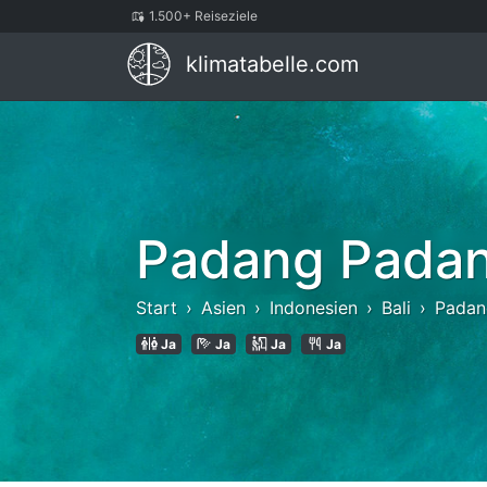
1.500+ Reiseziele
klimatabelle.com
Padang Pada
Start
Asien
Indonesien
Bali
Padan
Ja
Ja
Ja
Ja