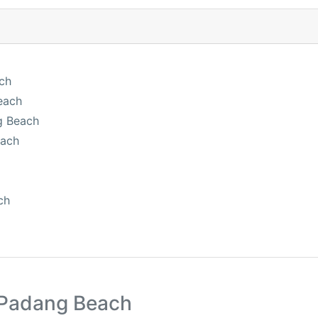
ach
each
g Beach
each
ch
 Padang Beach