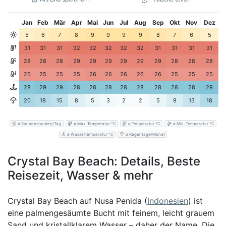
Jan
Feb
Mär
Apr
Mai
Jun
Jul
Aug
Sep
Okt
Nov
Dez
5
6
7
8
9
9
9
9
8
7
6
5
31
31
31
32
32
32
32
32
31
31
31
31
28
28
28
29
29
29
29
29
29
28
28
28
25
25
25
25
26
26
26
26
26
25
25
25
28
29
29
28
28
28
28
28
28
28
28
29
20
18
15
8
5
3
2
2
5
9
13
18
ø Sonnenstunden/Tag
ø Max. Temperatur °C
ø Temperatur °C
ø Min. Temperatur °C
ø Wassertemperatur °C
ø Regentage/Monat
Crystal Bay Beach: Details, Beste
Reisezeit, Wasser & mehr
Crystal Bay Beach auf Nusa Penida (
Indonesien
) ist
eine palmengesäumte Bucht mit feinem, leicht grauem
Sand und kristallklarem Wasser – daher der Name. Die