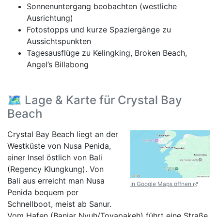
Sonnenuntergang beobachten (westliche
Ausrichtung)
Fotostopps und kurze Spaziergänge zu
Aussichtspunkten
Tagesausflüge zu Kelingking, Broken Beach,
Angel’s Billabong
🗺️ Lage & Karte für Crystal Bay
Beach
Crystal Bay Beach liegt an der
Westküste von Nusa Penida,
einer Insel östlich von Bali
(Regency Klungkung). Von
Bali aus erreicht man Nusa
In Google Maps öffnen
Penida bequem per
Schnellboot, meist ab Sanur.
Vom Hafen (Banjar Nyuh/Toyapakeh) führt eine Straße