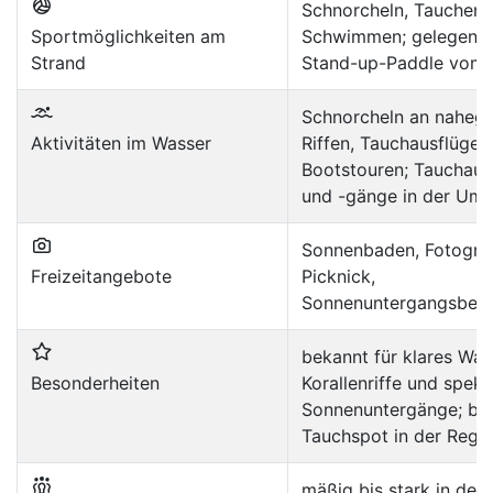
Schnorcheln, Tauchen,
Sportmöglichkeiten am
Schwimmen; gelegentl
Strand
Stand-up-Paddle vom 
Schnorcheln an naheg
Aktivitäten im Wasser
Riffen, Tauchausflüge,
Bootstouren; Tauchaus
und -gänge in der Um
Sonnenbaden, Fotograf
Freizeitangebote
Picknick,
Sonnenuntergangsbeo
bekannt für klares Was
Besonderheiten
Korallenriffe und spekt
Sonnenuntergänge; bel
Tauchspot in der Regi
mäßig bis stark in der