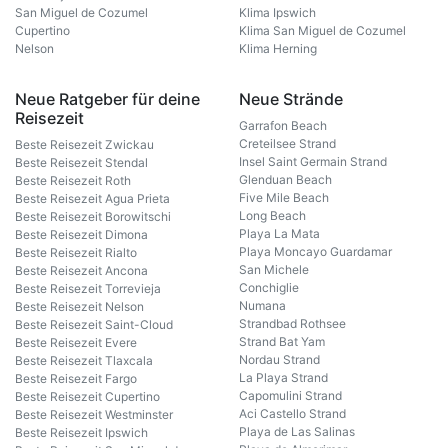
San Miguel de Cozumel
Klima Ipswich
Cupertino
Klima San Miguel de Cozumel
Nelson
Klima Herning
Neue Ratgeber für deine
Neue Strände
Reisezeit
Garrafon Beach
Creteilsee Strand
Beste Reisezeit Zwickau
Insel Saint Germain Strand
Beste Reisezeit Stendal
Glenduan Beach
Beste Reisezeit Roth
Five Mile Beach
Beste Reisezeit Agua Prieta
Long Beach
Beste Reisezeit Borowitschi
Playa La Mata
Beste Reisezeit Dimona
Playa Moncayo Guardamar
Beste Reisezeit Rialto
San Michele
Beste Reisezeit Ancona
Conchiglie
Beste Reisezeit Torrevieja
Numana
Beste Reisezeit Nelson
Strandbad Rothsee
Beste Reisezeit Saint-Cloud
Strand Bat Yam
Beste Reisezeit Evere
Nordau Strand
Beste Reisezeit Tlaxcala
La Playa Strand
Beste Reisezeit Fargo
Capomulini Strand
Beste Reisezeit Cupertino
Aci Castello Strand
Beste Reisezeit Westminster
Playa de Las Salinas
Beste Reisezeit Ipswich