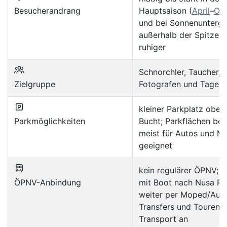
Besucherandrang
Hauptsaison (
April
–
Ok
und bei Sonnenunterga
außerhalb der Spitzenz
ruhiger
Schnorchler, Taucher, 
Zielgruppe
Fotografen und Tagesa
kleiner Parkplatz ober
Parkmöglichkeiten
Bucht; Parkflächen beg
meist für Autos und M
geeignet
kein regulärer ÖPNV; e
ÖPNV-Anbindung
mit Boot nach Nusa Pe
weiter per Moped/Auto
Transfers und Touren b
Transport an