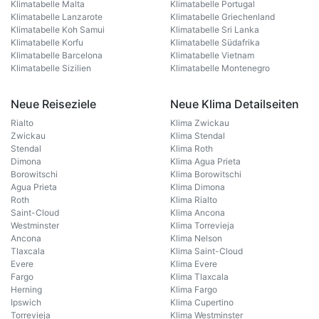
Klimatabelle Malta
Klimatabelle Portugal
Klimatabelle Lanzarote
Klimatabelle Griechenland
Klimatabelle Koh Samui
Klimatabelle Sri Lanka
Klimatabelle Korfu
Klimatabelle Südafrika
Klimatabelle Barcelona
Klimatabelle Vietnam
Klimatabelle Sizilien
Klimatabelle Montenegro
Neue Reiseziele
Neue Klima Detailseiten
Rialto
Klima Zwickau
Zwickau
Klima Stendal
Stendal
Klima Roth
Dimona
Klima Agua Prieta
Borowitschi
Klima Borowitschi
Agua Prieta
Klima Dimona
Roth
Klima Rialto
Saint-Cloud
Klima Ancona
Westminster
Klima Torrevieja
Ancona
Klima Nelson
Tlaxcala
Klima Saint-Cloud
Evere
Klima Evere
Fargo
Klima Tlaxcala
Herning
Klima Fargo
Ipswich
Klima Cupertino
Torrevieja
Klima Westminster