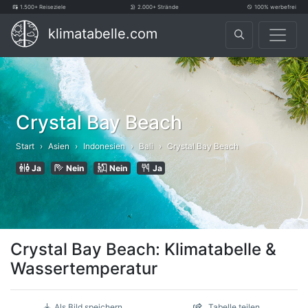
1.500+ Reiseziele
2.000+ Strände
100% werbefrei
klimatabelle.com
Crystal Bay Beach
Start
Asien
Indonesien
Bali
Crystal Bay Beach
Ja
Nein
Nein
Ja
Crystal Bay Beach: Klimatabelle &
Wassertemperatur
Als Bild speichern
Tabelle teilen