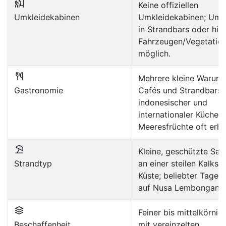
Keine offiziellen
Umkleidekabinen
Umkleidekabinen; Umz
in Strandbars oder hint
Fahrzeugen/Vegetatio
möglich.
Mehrere kleine Warung
Gastronomie
Cafés und Strandbars 
indonesischer und
internationaler Küche; 
Meeresfrüchte oft erhäl
Kleine, geschützte Sa
Strandtyp
an einer steilen Kalkste
Küste; beliebter Tages
auf Nusa Lembongan.
Feiner bis mittelkörnig
Beschaffenheit
mit vereinzelten