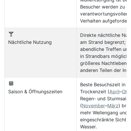
Besucher werden zu
verantwortungsvollem
Verhalten aufgefordert
Direkte nächtliche Nu
Nächtliche Nutzung
am Strand begrenzt;
abendliche Treffen und
in Strandbars möglich,
größeres Nachtleben i
anderen Teilen der Inse
Beste Besuchszeit in d
Saison & Öffnungszeiten
Trockenzeit (
April
–
Okt
Regen- und Sturmsais
(
November
–
März
) brin
mehr Wellengang und
eingeschränkte Sicht i
Wasser.