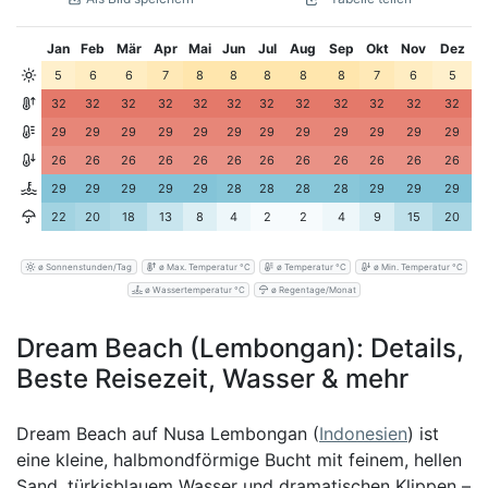
Jan
Feb
Mär
Apr
Mai
Jun
Jul
Aug
Sep
Okt
Nov
Dez
5
6
6
7
8
8
8
8
8
7
6
5
32
32
32
32
32
32
32
32
32
32
32
32
29
29
29
29
29
29
29
29
29
29
29
29
26
26
26
26
26
26
26
26
26
26
26
26
29
29
29
29
29
28
28
28
28
29
29
29
22
20
18
13
8
4
2
2
4
9
15
20
ø Sonnenstunden/Tag
ø Max. Temperatur °C
ø Temperatur °C
ø Min. Temperatur °C
ø Wassertemperatur °C
ø Regentage/Monat
Dream Beach (Lembongan): Details,
Beste Reisezeit, Wasser & mehr
Dream Beach auf Nusa Lembongan (
Indonesien
) ist
eine kleine, halbmondförmige Bucht mit feinem, hellen
Sand, türkisblauem Wasser und dramatischen Klippen –