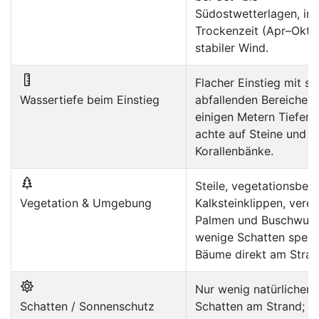
Südostwetterlagen, in 
Trockenzeit (Apr–Okt) 
stabiler Wind.
Flacher Einstieg mit sc
Wassertiefe beim Einstieg
abfallenden Bereichen;
einigen Metern Tiefena
achte auf Steine und
Korallenbänke.
Steile, vegetationsbed
Vegetation & Umgebung
Kalksteinklippen, verei
Palmen und Buschwuch
wenige Schatten spen
Bäume direkt am Stran
Nur wenig natürlicher
Schatten / Sonnenschutz
Schatten am Strand;