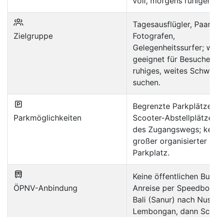
voll, morgens ruhiger.
Tagesausflügler, Paare,
Zielgruppe
Fotografen,
Gelegenheitssurfer; we
geeignet für Besucher,
ruhiges, weites Schw
suchen.
Begrenzte Parkplätze 
Parkmöglichkeiten
Scooter-Abstellplätze
des Zugangswegs; kei
großer organisierter
Parkplatz.
Keine öffentlichen Buss
ÖPNV-Anbindung
Anreise per Speedboat
Bali (Sanur) nach Nusa
Lembongan, dann Scoo