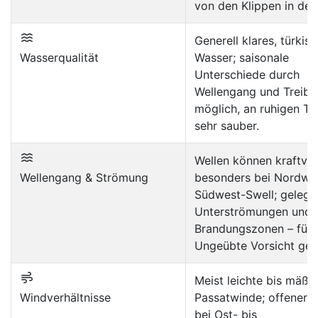
von den Klippen in der
Generell klares, türkise
Wasserqualität
Wasser; saisonale
Unterschiede durch
Wellengang und Treibg
möglich, an ruhigen T
sehr sauber.
Wellen können kraftvoll
Wellengang & Strömung
besonders bei Nordwes
Südwest-Swell; gelege
Unterströmungen und
Brandungszonen – für
Ungeübte Vorsicht geb
Meist leichte bis mäßi
Windverhältnisse
Passatwinde; offener 
bei Ost- bis