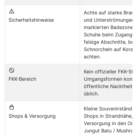
Achte auf starke Bran
Sicherheitshinweise
und Unterströmungen, 
markierten Badezonen;
Schuhe beim Zugang ü
felsige Abschnitte, be
Schnorcheln auf Korall
achten.
Kein offizieller FKK-Str
FKK-Bereich
Umgangsformen konser
öffentliche Nacktheit n
üblich.
Kleine Souvenirstände
Shops & Versorgung
Shops in Strandnähe, 
Versorgung in den Ort
Jungut Batu / Mushroo