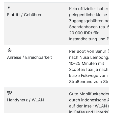
Kein offizieller hoher Ei
Eintritt / Gebühren
gelegentliche kleine
Zugangsgebühren ode
Spendenboxen (ca. 5.
20.000 IDR) für
Instandhaltung und Par
Per Boot von Sanur (Ba
Anreise / Erreichbarkeit
nach Nusa Lembongan
10–25 Minuten mit
Scooter/Taxi je nach L
kurze Fußwege vom
Straßenrand zum Stran
Gute Mobilfunkabdeck
Handynetz / WLAN
durch indonesische An
auf der Insel; WLAN me
in Cafés und Unterkünf