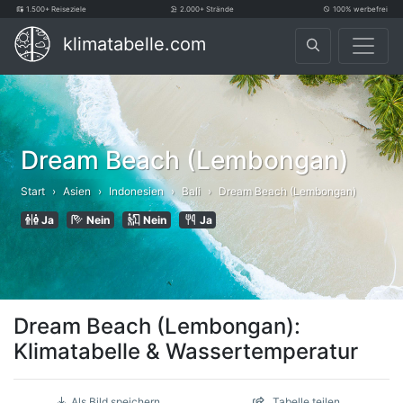
1.500+ Reiseziele
2.000+ Strände
100% werbefrei
klimatabelle.com
Dream Beach (Lembongan)
Start
Asien
Indonesien
Bali
Dream Beach (Lembongan)
Ja
Nein
Nein
Ja
Dream Beach (Lembongan):
Klimatabelle & Wassertemperatur
Als Bild speichern
Tabelle teilen