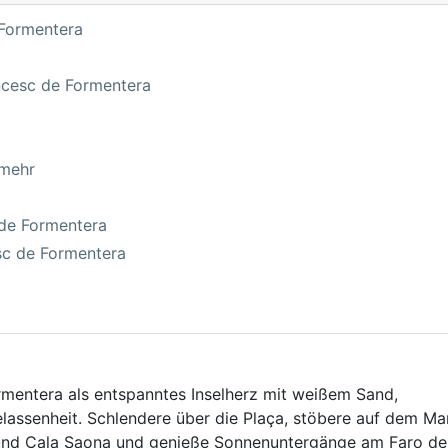
 Formentera
ncesc de Formentera
 mehr
 de Formentera
sc de Formentera
ormentera als entspanntes Inselherz mit weißem Sand,
assenheit. Schlendere über die Plaça, stöbere auf dem Mar
s und Cala Saona und genieße Sonnenuntergänge am Faro d