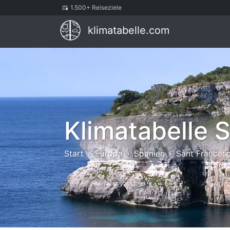
1.500+ Reiseziele
klimatabelle.com
Klimatabelle 
Start
Europa
Spanien
Sant Frances