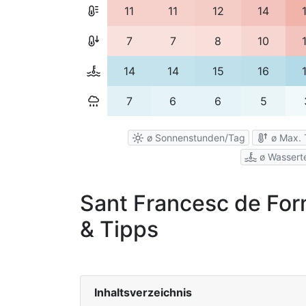
11
11
12
14
7
7
8
10
14
14
15
16
7
6
6
5
ø Sonnenstunden/Tag
ø Max. 
ø Wassert
Sant Francesc de For
& Tipps
Inhaltsverzeichnis