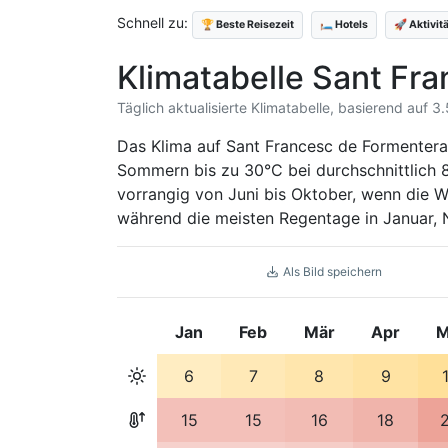
Schnell zu:
🏆 Beste Reisezeit
🛏️ Hotels
🚀 Aktivit
Klimatabelle Sant Fr
Täglich aktualisierte Klimatabelle, basierend auf 
Das Klima auf Sant Francesc de Formentera
Sommern bis zu 30°C bei durchschnittlich 
vorrangig von Juni bis Oktober, wenn die 
während die meisten Regentage in Januar,
Als Bild speichern
Jan
Feb
Mär
Apr
M
6
7
8
9
15
15
16
18