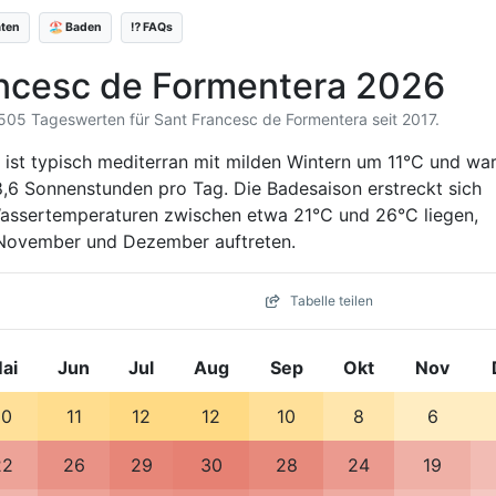
äten
🏖️ Baden
⁉️ FAQs
ancesc de Formentera 2026
3.505 Tageswerten für Sant Francesc de Formentera seit 2017.
 ist typisch mediterran mit milden Wintern um 11°C und w
8,6 Sonnenstunden pro Tag. Die Badesaison erstreckt sich
Wassertemperaturen zwischen etwa 21°C und 26°C liegen,
 November und Dezember auftreten.
Tabelle teilen
ai
Jun
Jul
Aug
Sep
Okt
Nov
10
11
12
12
10
8
6
22
26
29
30
28
24
19