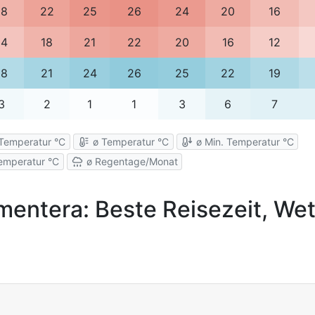
18
22
25
26
24
20
16
14
18
21
22
20
16
12
18
21
24
26
25
22
19
3
2
1
1
3
6
7
Temperatur °C
ø Temperatur °C
ø Min. Temperatur °C
emperatur °C
ø Regentage/Monat
mentera: Beste Reisezeit, Wet