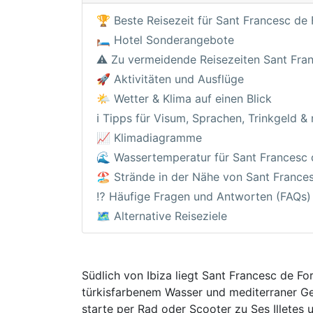
🏆 Beste Reisezeit für Sant Francesc de
🛏️ Hotel Sonderangebote
⚠️ Zu vermeidende Reisezeiten Sant Fra
🚀 Aktivitäten und Ausflüge
🌤️ Wetter & Klima auf einen Blick
ℹ️ Tipps für Visum, Sprachen, Trinkgeld &
📈 Klimadiagramme
🌊 Wassertemperatur für Sant Francesc
🏖️ Strände in der Nähe von Sant France
⁉️ Häufige Fragen und Antworten (FAQs)
🗺️ Alternative Reiseziele
Südlich von Ibiza liegt Sant Francesc de F
türkisfarbenem Wasser und mediterraner Gel
starte per Rad oder Scooter zu Ses Illete