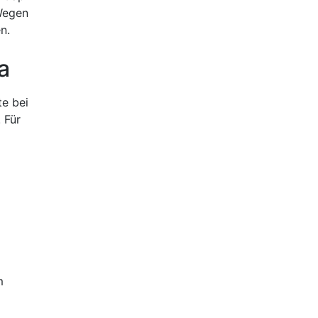
 Wegen
n.
a
te bei
 Für
m