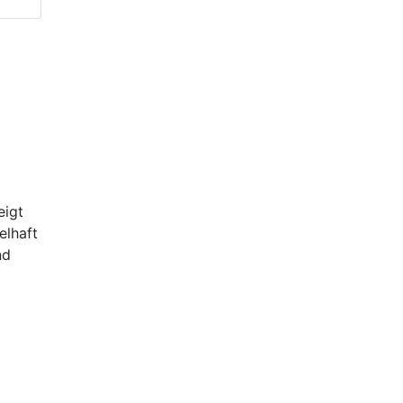
eigt
elhaft
nd