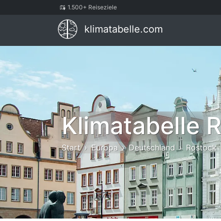
1.500+ Reiseziele
klimatabelle.com
Klimatabelle 
Start
Europa
Deutschland
Rostock