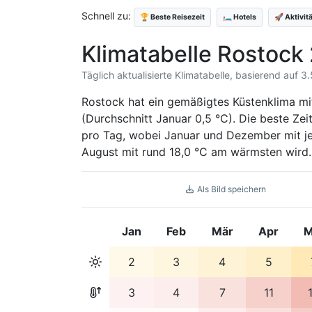
Schnell zu:
🏆 Beste Reisezeit
🛏️ Hotels
🚀 Aktivit
Klimatabelle Rostock
Täglich aktualisierte Klimatabelle, basierend auf 
Rostock hat ein gemäßigtes Küstenklima mit
(Durchschnitt Januar 0,5 °C). Die beste Zei
pro Tag, wobei Januar und Dezember mit je
August mit rund 18,0 °C am wärmsten wird.
Als Bild speichern
Jan
Feb
Mär
Apr
M
2
3
4
5
3
4
7
11