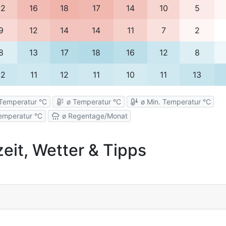
12
16
18
17
14
10
5
9
12
14
14
11
7
2
8
13
17
18
16
12
8
12
11
12
11
10
11
13
Temperatur °C
ø Temperatur °C
ø Min. Temperatur °C
emperatur °C
ø Regentage/Monat
eit, Wetter & Tipps