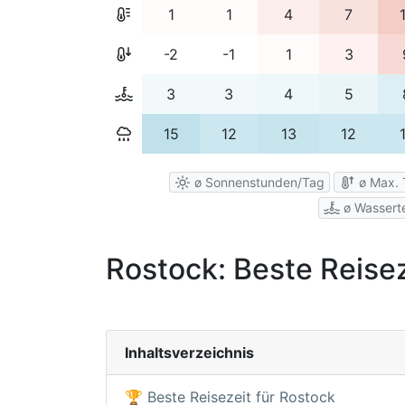
1
1
4
7
-2
-1
1
3
3
3
4
5
15
12
13
12
ø Sonnenstunden/Tag
ø Max. 
ø Wassert
Rostock: Beste Reisez
Inhaltsverzeichnis
🏆 Beste Reisezeit für Rostock