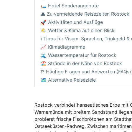
🛏️ Hotel Sonderangebote
⚠️ Zu vermeidende Reisezeiten Rostock
🚀 Aktivitäten und Ausflüge
🌤️ Wetter & Klima auf einen Blick
ℹ️ Tipps für Visum, Sprachen, Trinkgeld &
📈 Klimadiagramme
🌊 Wassertemperatur für Rostock
🏖️ Strände in der Nähe von Rostock
⁉️ Häufige Fragen und Antworten (FAQs)
🗺️ Alternative Reiseziele
Rostock verbindet hanseatisches Erbe mit 
Warnemünde mit breitem Sandstrand liegen n
probierst frische Fischbrötchen am Stadth
Ostseeküsten-Radweg. Zwischen maritimen 