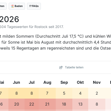
äten
🏖️ Baden
⁉️ FAQs
 2026
3.504 Tageswerten für Rostock seit 2017.
 milden Sommern (Durchschnitt Juli 17,5 °C) und kühlen W
t für Sonne ist Mai bis August mit durchschnittlich 4,4 Stun
weils 15 Regentagen am regenreichsten sind und die Ostse
Tabelle teilen
ai
Jun
Jul
Aug
Sep
Okt
Nov
7
8
8
7
5
4
2
16
20
22
21
18
13
8