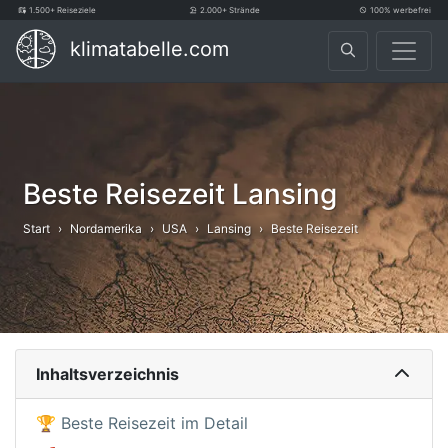
1.500+ Reiseziele
2.000+ Strände
100% werbefrei
klimatabelle.com
Beste Reisezeit Lansing
Start
Nordamerika
USA
Lansing
Beste Reisezeit
Inhaltsverzeichnis
🏆 Beste Reisezeit im Detail