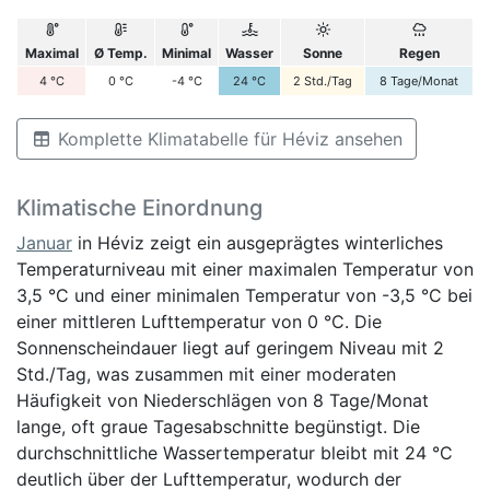
Maximal
Ø Temp.
Minimal
Wasser
Sonne
Regen
4
°C
0
°C
-4
°C
24
°C
2
Std./Tag
8
Tage/Monat
Komplette Klimatabelle für Héviz ansehen
Klimatische Einordnung
Januar
in Héviz zeigt ein ausgeprägtes winterliches
Temperaturniveau mit einer maximalen Temperatur von
3,5 °C und einer minimalen Temperatur von -3,5 °C bei
einer mittleren Lufttemperatur von 0 °C. Die
Sonnenscheindauer liegt auf geringem Niveau mit 2
Std./Tag, was zusammen mit einer moderaten
Häufigkeit von Niederschlägen von 8 Tage/Monat
lange, oft graue Tagesabschnitte begünstigt. Die
durchschnittliche Wassertemperatur bleibt mit 24 °C
deutlich über der Lufttemperatur, wodurch der