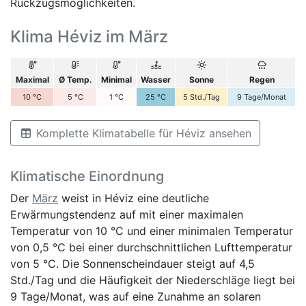
Rückzugsmöglichkeiten.
Klima Héviz im März
Maximal
Ø Temp.
Minimal
Wasser
Sonne
Regen
10
°C
5
°C
1
°C
25
°C
5
Std./Tag
9
Tage/Monat
Komplette Klimatabelle für Héviz ansehen
Klimatische Einordnung
Der
März
weist in Héviz eine deutliche
Erwärmungstendenz auf mit einer maximalen
Temperatur von 10 °C und einer minimalen Temperatur
von 0,5 °C bei einer durchschnittlichen Lufttemperatur
von 5 °C. Die Sonnenscheindauer steigt auf 4,5
Std./Tag und die Häufigkeit der Niederschläge liegt bei
9 Tage/Monat, was auf eine Zunahme an solaren