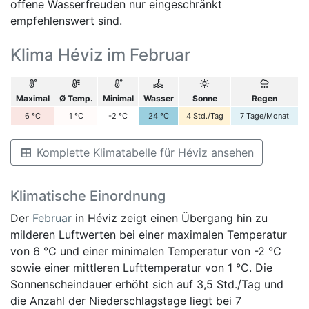
offene Wasserfreuden nur eingeschränkt
empfehlenswert sind.
Klima Héviz im Februar
Maximal
Ø Temp.
Minimal
Wasser
Sonne
Regen
6
°C
1
°C
-2
°C
24
°C
4
Std./Tag
7
Tage/Monat
Komplette Klimatabelle für Héviz ansehen
Klimatische Einordnung
Der
Februar
in Héviz zeigt einen Übergang hin zu
milderen Luftwerten bei einer maximalen Temperatur
von 6 °C und einer minimalen Temperatur von -2 °C
sowie einer mittleren Lufttemperatur von 1 °C. Die
Sonnenscheindauer erhöht sich auf 3,5 Std./Tag und
die Anzahl der Niederschlagstage liegt bei 7