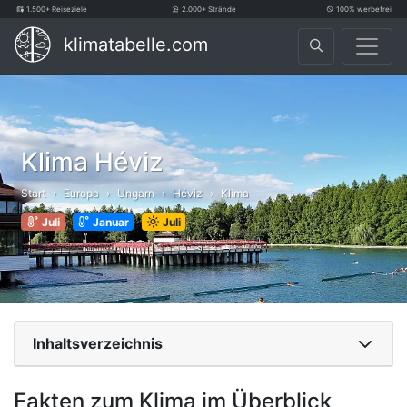
1.500+ Reiseziele
2.000+ Strände
100% werbefrei
klimatabelle.com
Klima Héviz
Start
Europa
Ungarn
Héviz
Klima
Juli
Januar
Juli
Inhaltsverzeichnis
Fakten zum Klima im Überblick