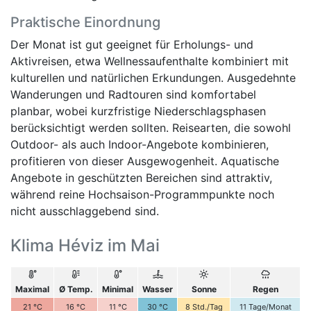
Praktische Einordnung
Der Monat ist gut geeignet für Erholungs- und
Aktivreisen, etwa Wellnessaufenthalte kombiniert mit
kulturellen und natürlichen Erkundungen. Ausgedehnte
Wanderungen und Radtouren sind komfortabel
planbar, wobei kurzfristige Niederschlagsphasen
berücksichtigt werden sollten. Reisearten, die sowohl
Outdoor- als auch Indoor-Angebote kombinieren,
profitieren von dieser Ausgewogenheit. Aquatische
Angebote in geschützten Bereichen sind attraktiv,
während reine Hochsaison-Programmpunkte noch
nicht ausschlaggebend sind.
Klima Héviz im Mai
Maximal
Ø Temp.
Minimal
Wasser
Sonne
Regen
21
°C
16
°C
11
°C
30
°C
8
Std./Tag
11
Tage/Monat