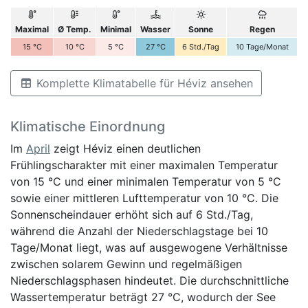
Maximal
Ø Temp.
Minimal
Wasser
Sonne
Regen
15
°C
10
°C
5
°C
27
°C
6
Std./Tag
10
Tage/Monat
Komplette Klimatabelle für Héviz ansehen
Klimatische Einordnung
Im
April
zeigt Héviz einen deutlichen
Frühlingscharakter mit einer maximalen Temperatur
von 15 °C und einer minimalen Temperatur von 5 °C
sowie einer mittleren Lufttemperatur von 10 °C. Die
Sonnenscheindauer erhöht sich auf 6 Std./Tag,
während die Anzahl der Niederschlagstage bei 10
Tage/Monat liegt, was auf ausgewogene Verhältnisse
zwischen solarem Gewinn und regelmäßigen
Niederschlagsphasen hindeutet. Die durchschnittliche
Wassertemperatur beträgt 27 °C, wodurch der See