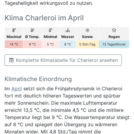
Tageshelligkeit wirkungsvoll zu nutzen.
Klima Charleroi im April
Maximal
Ø Temp.
Minimal
Wasser
Sonne
Regen
14
°C
9
°C
5
°C
8
°C
5
Std./Tag
13
Tage/Monat
Komplette Klimatabelle für Charleroi ansehen
Klimatische Einordnung
Im
April
setzt sich die Frühjahrsdynamik in Charleroi
fort mit deutlich höheren Tageswerten und spürbar
mehr Sonnenschein. Die maximale Lufttemperatur
erreicht 13,5 °C, die minimale 4,5 °C und die mittlere
Temperatur liegt bei 9 °C. Die Wassertemperatur steigt
auf 8 °C und spiegelt den Übergang zu wärmeren
Monaten wider. Mit 4,8 Std./Tag nimmt die