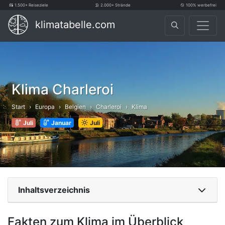
1.500+ Reiseziele
2.000+ Strände
100% werbefrei
klimatabelle.com
Klima Charleroi
Start
Europa
Belgien
Charleroi
Klima
Juli
Januar
Juli
Inhaltsverzeichnis
Fakten zum Klima im Überblick