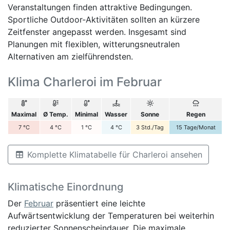
Veranstaltungen finden attraktive Bedingungen.
Sportliche Outdoor-Aktivitäten sollten an kürzere
Zeitfenster angepasst werden. Insgesamt sind
Planungen mit flexiblen, witterungsneutralen
Alternativen am zielführendsten.
Klima Charleroi im Februar
Maximal
Ø Temp.
Minimal
Wasser
Sonne
Regen
7
°C
4
°C
1
°C
4
°C
3
Std./Tag
15
Tage/Monat
Komplette Klimatabelle für Charleroi ansehen
Klimatische Einordnung
Der
Februar
präsentiert eine leichte
Aufwärtsentwicklung der Temperaturen bei weiterhin
reduzierter Sonnenscheindauer. Die maximale