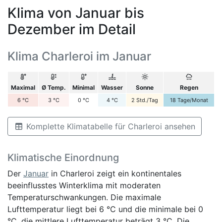
Klima von Januar bis
Dezember im Detail
Klima Charleroi im Januar
Maximal
Ø Temp.
Minimal
Wasser
Sonne
Regen
6
°C
3
°C
0
°C
4
°C
2
Std./Tag
18
Tage/Monat
Komplette Klimatabelle für Charleroi ansehen
Klimatische Einordnung
Der
Januar
in Charleroi zeigt ein kontinentales
beeinflusstes Winterklima mit moderaten
Temperaturschwankungen. Die maximale
Lufttemperatur liegt bei 6 °C und die minimale bei 0
°C, die mittlere Lufttemperatur beträgt 3 °C. Die