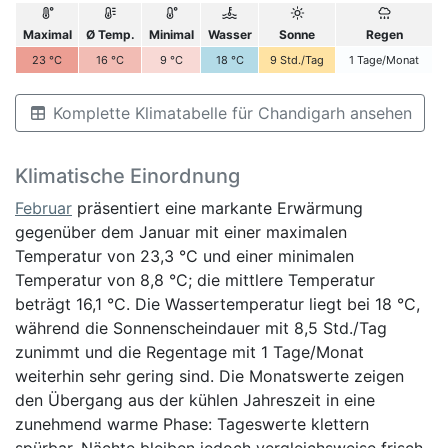
Maximal
Ø Temp.
Minimal
Wasser
Sonne
Regen
23
°C
16
°C
9
°C
18
°C
9
Std./Tag
1
Tage/Monat
Komplette Klimatabelle für Chandigarh ansehen
Klimatische Einordnung
Februar
präsentiert eine markante Erwärmung
gegenüber dem Januar mit einer maximalen
Temperatur von 23,3 °C und einer minimalen
Temperatur von 8,8 °C; die mittlere Temperatur
beträgt 16,1 °C. Die Wassertemperatur liegt bei 18 °C,
während die Sonnenscheindauer mit 8,5 Std./Tag
zunimmt und die Regentage mit 1 Tage/Monat
weiterhin sehr gering sind. Die Monatswerte zeigen
den Übergang aus der kühlen Jahreszeit in eine
zunehmend warme Phase: Tageswerte klettern