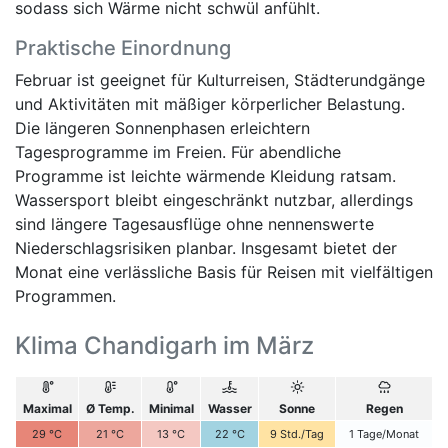
sodass sich Wärme nicht schwül anfühlt.
Praktische Einordnung
Februar ist geeignet für Kulturreisen, Städterundgänge
und Aktivitäten mit mäßiger körperlicher Belastung.
Die längeren Sonnenphasen erleichtern
Tagesprogramme im Freien. Für abendliche
Programme ist leichte wärmende Kleidung ratsam.
Wassersport bleibt eingeschränkt nutzbar, allerdings
sind längere Tagesausflüge ohne nennenswerte
Niederschlagsrisiken planbar. Insgesamt bietet der
Monat eine verlässliche Basis für Reisen mit vielfältigen
Programmen.
Klima Chandigarh im März
Maximal
Ø Temp.
Minimal
Wasser
Sonne
Regen
29
°C
21
°C
13
°C
22
°C
9
Std./Tag
1
Tage/Monat