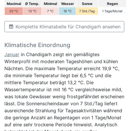
Maximal
Ø Temp.
Minimal
Wasser
Sonne
Regen
20
°C
13
°C
7
°C
16
°C
7
Std./Tag
1
Tage/Monat
Komplette Klimatabelle für Chandigarh ansehen
Klimatische Einordnung
Januar
in Chandigarh zeigt ein gemäßigtes
Winterprofil mit moderaten Tageshöhen und kühlen
Nächten. Die maximale Temperatur erreicht 19,9 °C,
die minimale Temperatur liegt bei 6,5 °C und die
mittlere Temperatur beträgt 13,2 °C. Die
Wassertemperatur ist mit 16 °C vergleichsweise mild,
was lokale Gewässer wenig frostgefährdet erscheinen
lässt. Die Sonnenscheindauer von 7 Std./Tag liefert
ausreichende Strahlung für Tagesaktivitäten während
die geringe Anzahl an Regentagen von 1 Tage/Monat
auf eine sehr trockene Periode hinweist. Analytisch