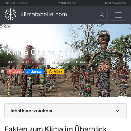
1.500+ Reiseziele
2.000+ Strände
100% werbefrei
klimatabelle.com
Klima Chandigarh
Start
Asien
Indien
Chandigarh
Klima
Juni
Januar
März
Inhaltsverzeichnis
Fakten zum Klima im Überblick