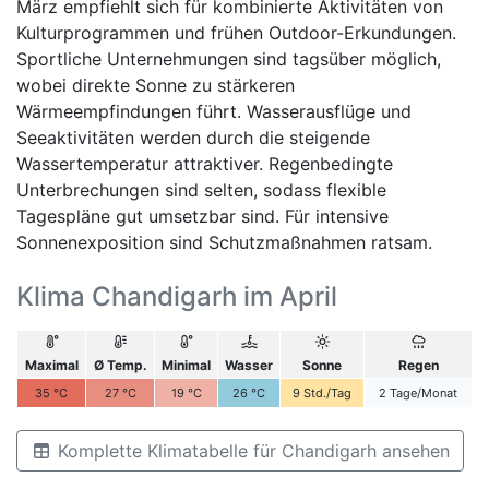
März empfiehlt sich für kombinierte Aktivitäten von
Kulturprogrammen und frühen Outdoor-Erkundungen.
Sportliche Unternehmungen sind tagsüber möglich,
wobei direkte Sonne zu stärkeren
Wärmeempfindungen führt. Wasserausflüge und
Seeaktivitäten werden durch die steigende
Wassertemperatur attraktiver. Regenbedingte
Unterbrechungen sind selten, sodass flexible
Tagespläne gut umsetzbar sind. Für intensive
Sonnenexposition sind Schutzmaßnahmen ratsam.
Klima Chandigarh im April
Maximal
Ø Temp.
Minimal
Wasser
Sonne
Regen
35
°C
27
°C
19
°C
26
°C
9
Std./Tag
2
Tage/Monat
Komplette Klimatabelle für Chandigarh ansehen