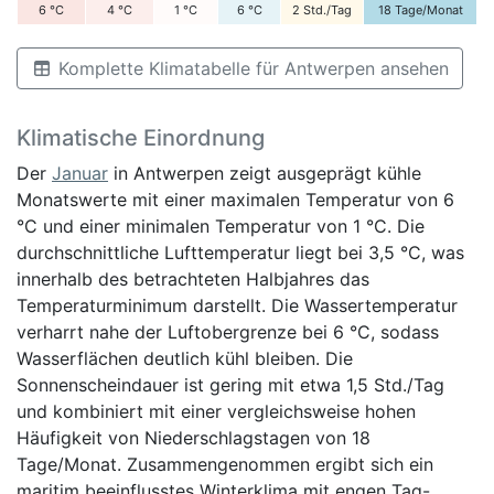
6
°C
4
°C
1
°C
6
°C
2
Std./Tag
18
Tage/Monat
Komplette Klimatabelle für Antwerpen ansehen
Klimatische Einordnung
Der
Januar
in Antwerpen zeigt ausgeprägt kühle
Monatswerte mit einer maximalen Temperatur von 6
°C und einer minimalen Temperatur von 1 °C. Die
durchschnittliche Lufttemperatur liegt bei 3,5 °C, was
innerhalb des betrachteten Halbjahres das
Temperaturminimum darstellt. Die Wassertemperatur
verharrt nahe der Luftobergrenze bei 6 °C, sodass
Wasserflächen deutlich kühl bleiben. Die
Sonnenscheindauer ist gering mit etwa 1,5 Std./Tag
und kombiniert mit einer vergleichsweise hohen
Häufigkeit von Niederschlagstagen von 18
Tage/Monat. Zusammengenommen ergibt sich ein
maritim beeinflusstes Winterklima mit engen Tag-