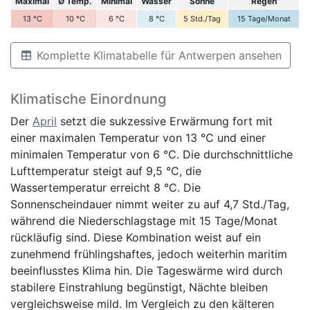
Maximal
Ø Temp.
Minimal
Wasser
Sonne
Regen
13
°C
10
°C
6
°C
8
°C
5
Std./Tag
15
Tage/Monat
Komplette Klimatabelle für Antwerpen ansehen
Klimatische Einordnung
Der
April
setzt die sukzessive Erwärmung fort mit
einer maximalen Temperatur von 13 °C und einer
minimalen Temperatur von 6 °C. Die durchschnittliche
Lufttemperatur steigt auf 9,5 °C, die
Wassertemperatur erreicht 8 °C. Die
Sonnenscheindauer nimmt weiter zu auf 4,7 Std./Tag,
während die Niederschlagstage mit 15 Tage/Monat
rückläufig sind. Diese Kombination weist auf ein
zunehmend frühlingshaftes, jedoch weiterhin maritim
beeinflusstes Klima hin. Die Tageswärme wird durch
stabilere Einstrahlung begünstigt, Nächte bleiben
vergleichsweise mild. Im Vergleich zu den kälteren