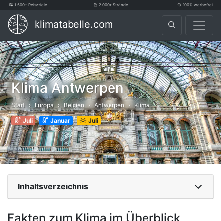
1.500+ Reiseziele
2.000+ Strände
100% werbefrei
klimatabelle.com
Klima Antwerpen
Start
Europa
Belgien
Antwerpen
Klima
Juli
Januar
Juli
Inhaltsverzeichnis
Fakten zum Klima im Überblick