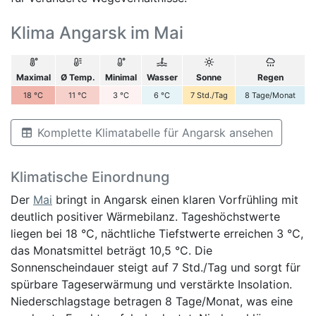
Klima Angarsk im Mai
Maximal
Ø Temp.
Minimal
Wasser
Sonne
Regen
18
°C
11
°C
3
°C
6
°C
7
Std./Tag
8
Tage/Monat
Komplette Klimatabelle für Angarsk ansehen
Klimatische Einordnung
Der
Mai
bringt in Angarsk einen klaren Vorfrühling mit
deutlich positiver Wärmebilanz. Tageshöchstwerte
liegen bei 18 °C, nächtliche Tiefstwerte erreichen 3 °C,
das Monatsmittel beträgt 10,5 °C. Die
Sonnenscheindauer steigt auf 7 Std./Tag und sorgt für
spürbare Tageserwärmung und verstärkte Insolation.
Niederschlagstage betragen 8 Tage/Monat, was eine