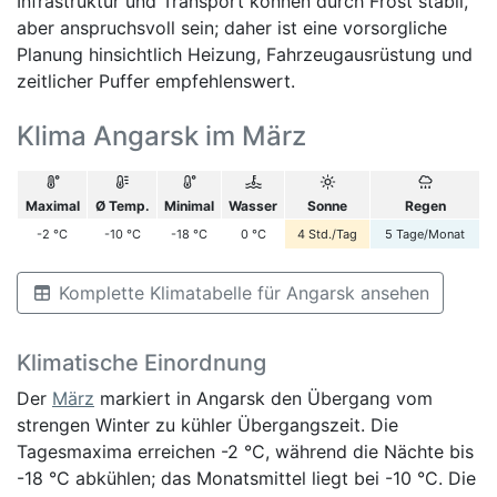
Infrastruktur und Transport können durch Frost stabil,
aber anspruchsvoll sein; daher ist eine vorsorgliche
Planung hinsichtlich Heizung, Fahrzeugausrüstung und
zeitlicher Puffer empfehlenswert.
Klima Angarsk im März
Maximal
Ø Temp.
Minimal
Wasser
Sonne
Regen
-2
°C
-10
°C
-18
°C
0
°C
4
Std./Tag
5
Tage/Monat
Komplette Klimatabelle für Angarsk ansehen
Klimatische Einordnung
Der
März
markiert in Angarsk den Übergang vom
strengen Winter zu kühler Übergangszeit. Die
Tagesmaxima erreichen -2 °C, während die Nächte bis
-18 °C abkühlen; das Monatsmittel liegt bei -10 °C. Die