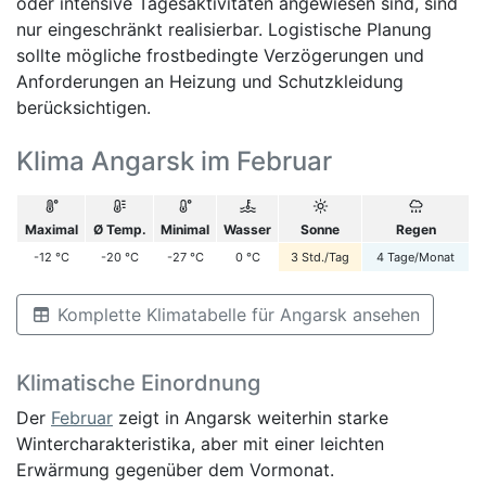
oder intensive Tagesaktivitäten angewiesen sind, sind
nur eingeschränkt realisierbar. Logistische Planung
sollte mögliche frostbedingte Verzögerungen und
Anforderungen an Heizung und Schutzkleidung
berücksichtigen.
Klima Angarsk im Februar
Maximal
Ø Temp.
Minimal
Wasser
Sonne
Regen
-12
°C
-20
°C
-27
°C
0
°C
3
Std./Tag
4
Tage/Monat
Komplette Klimatabelle für Angarsk ansehen
Klimatische Einordnung
Der
Februar
zeigt in Angarsk weiterhin starke
Wintercharakteristika, aber mit einer leichten
Erwärmung gegenüber dem Vormonat.