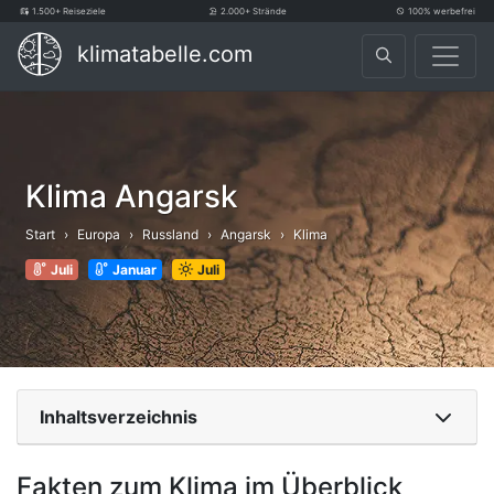
1.500+ Reiseziele
2.000+ Strände
100% werbefrei
klimatabelle.com
Klima Angarsk
Start
Europa
Russland
Angarsk
Klima
Juli
Januar
Juli
Inhaltsverzeichnis
Fakten zum Klima im Überblick