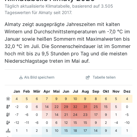
Täglich aktualisierte Klimatabelle, basierend auf 3.505
Tageswerten für Almaty seit 2017.
Almaty zeigt ausgeprägte Jahreszeiten mit kalten
Wintern und Durchschnittstemperaturen um -7,0 °C im
Januar sowie heißen Sommern mit Maximalwerten bis
32,0 °C im Juli. Die Sonnenscheindauer ist im Sommer
hoch mit bis zu 9,5 Stunden pro Tag und die meisten
Niederschlagstage treten im Mai auf.
Als Bild speichern
Tabelle teilen
Jan
Feb
Mär
Apr
Mai
Jun
Jul
Aug
Sep
Okt
Nov
Dez
4
5
6
7
9
9
10
9
8
6
5
4
-2
0
6
14
22
29
32
31
25
15
5
0
-7
-6
0
7
14
21
24
23
17
9
1
-5
-12
-11
-6
0
6
12
15
15
9
2
-4
-10
1
1
2
5
10
15
18
17
14
9
4
1