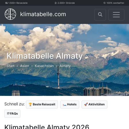
1.500+ Reiseziele
2.000+ Strände
100% werbefrei
klimatabelle.com
Klimatabelle Almaty
Start
Asien
Kasachstan
Almaty
Schnell zu:
🏆 Beste Reisezeit
🛏️ Hotels
🚀 Aktivitäten
⁉️ FAQs
Klimatabelle Almaty 2026