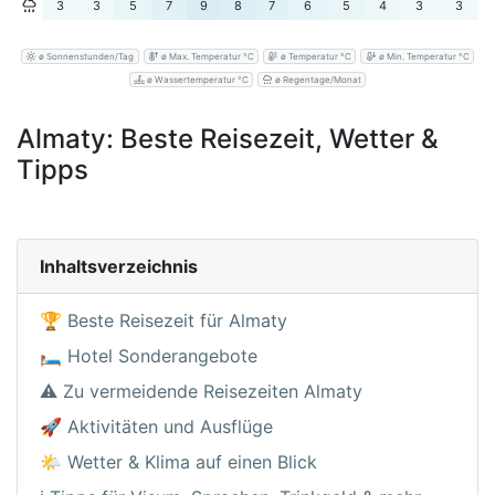
3
3
5
7
9
8
7
6
5
4
3
3
ø Sonnenstunden/Tag
ø Max. Temperatur °C
ø Temperatur °C
ø Min. Temperatur °C
ø Wassertemperatur °C
ø Regentage/Monat
Almaty: Beste Reisezeit, Wetter &
Tipps
Inhaltsverzeichnis
🏆 Beste Reisezeit für Almaty
🛏️ Hotel Sonderangebote
⚠️ Zu vermeidende Reisezeiten Almaty
🚀 Aktivitäten und Ausflüge
🌤️ Wetter & Klima auf einen Blick