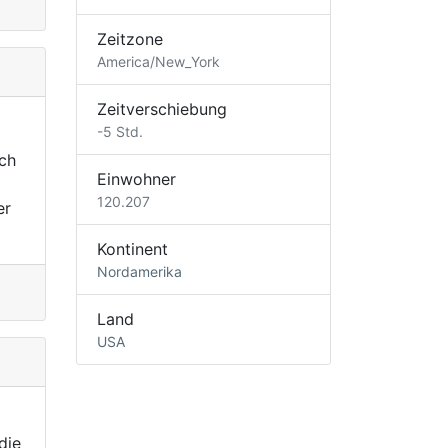
Zeitzone
America/New_York
Zeitverschiebung
-5 Std.
ch
Einwohner
120.207
er
Kontinent
Nordamerika
Land
USA
die