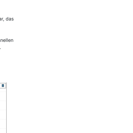
r, das
nellen
.