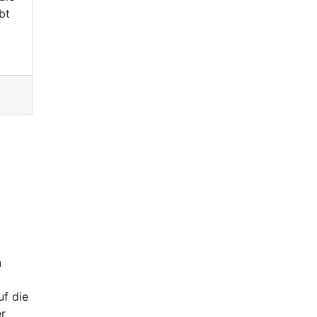
bt
n
f die
er