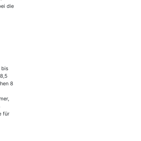
ei die
 bis
 8,5
chen 8
mer,
n
 für