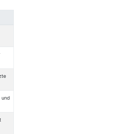
r
zte
e und
t