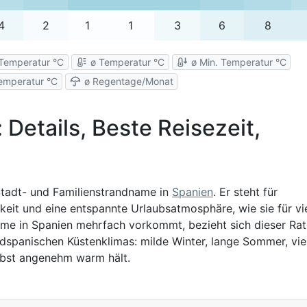
4
2
1
1
3
6
8
Temperatur °C
ø Temperatur °C
ø Min. Temperatur °C
emperatur °C
ø Regentage/Monat
: Details, Beste Reisezeit,
r Stadt- und Familienstrandname in
Spanien
. Er steht für
keit und eine entspannte Urlaubsatmosphäre, wie sie für vi
Name in Spanien mehrfach vorkommt, bezieht sich dieser Ra
üdspanischen Küstenklimas: milde Winter, lange Sommer, vie
erbst angenehm warm hält.