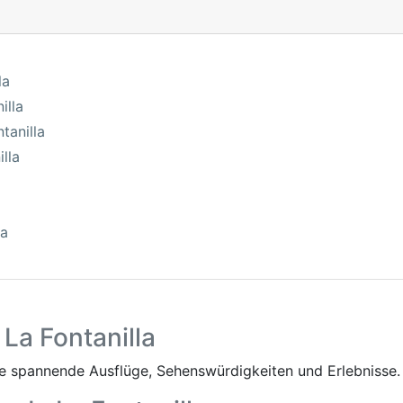
la
illa
tanilla
lla
la
 La Fontanilla
 spannende Ausflüge, Sehenswürdigkeiten und Erlebnisse.