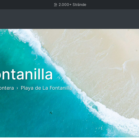
2.000+ Strände
ntanilla
ontera
Playa de La Fontanilla