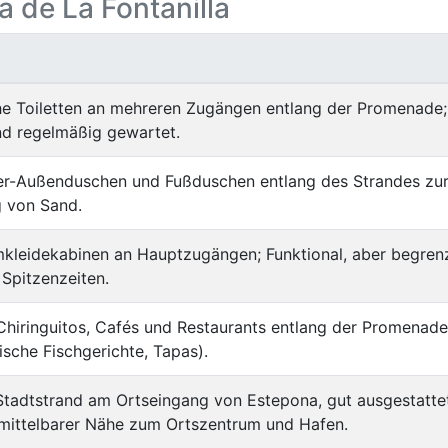
ya de La Fontanilla
he Toiletten an mehreren Zugängen entlang der Promenade;
nd regelmäßig gewartet.
er-Außenduschen und Fußduschen entlang des Strandes zu
g von Sand.
mkleidekabinen an Hauptzugängen; Funktional, aber begren
 Spitzenzeiten.
Chiringuitos, Cafés und Restaurants entlang der Promenad
rische Fischgerichte, Tapas).
Stadtstrand am Ortseingang von Estepona, gut ausgestatte
nmittelbarer Nähe zum Ortszentrum und Hafen.