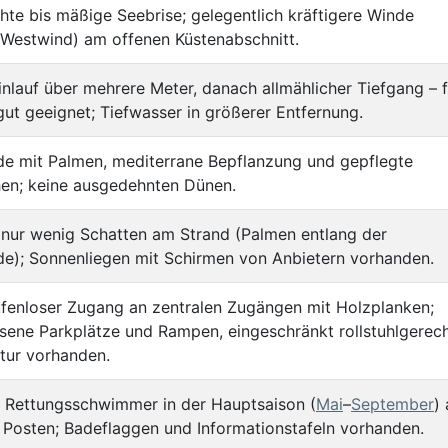
chte bis mäßige Seebrise; gelegentlich kräftigere Winde
/Westwind) am offenen Küstenabschnitt.
inlauf über mehrere Meter, danach allmählicher Tiefgang – f
gut geeignet; Tiefwasser in größerer Entfernung.
e mit Palmen, mediterrane Bepflanzung und gepflegte
hen; keine ausgedehnten Dünen.
 nur wenig Schatten am Strand (Palmen entlang der
e); Sonnenliegen mit Schirmen von Anbietern vorhanden.
ufenloser Zugang an zentralen Zugängen mit Holzplanken;
sene Parkplätze und Rampen, eingeschränkt rollstuhlgerec
ktur vorhanden.
e Rettungsschwimmer in der Hauptsaison (
Mai
–
September
)
 Posten; Badeflaggen und Informationstafeln vorhanden.