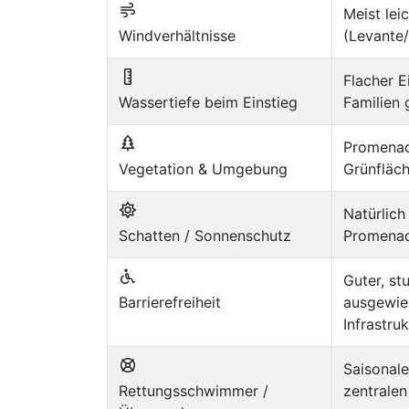
Meist lei
Windverhältnisse
(Levante
Flacher E
Wassertiefe beim Einstieg
Familien 
Promenad
Vegetation & Umgebung
Grünfläc
Natürlich
Schatten / Sonnenschutz
Promenad
Guter, st
Barrierefreiheit
ausgewie
Infrastru
Saisonal
Rettungsschwimmer /
zentralen