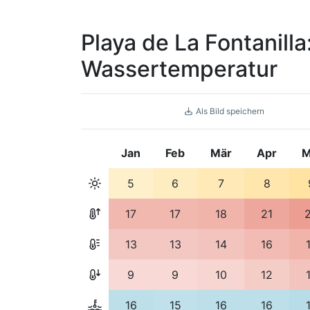
Playa de La Fontanilla
Wassertemperatur
Als Bild speichern
Jan
Feb
Mär
Apr
M
5
6
7
8
17
17
18
21
13
13
14
16
9
9
10
12
16
15
16
16