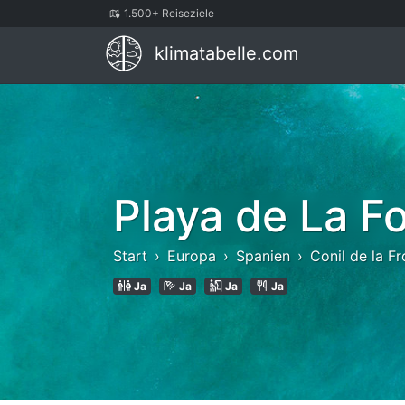
1.500+ Reiseziele
klimatabelle.com
Playa de La Fo
Start
Europa
Spanien
Conil de la Fr
Ja
Ja
Ja
Ja