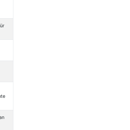
ür
hte
 an