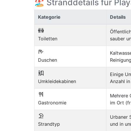
🏖️ Stranddetails für Pla
Kategorie
Details
Öffentlic
Toiletten
sauber u
Kaltwass
Duschen
Reinigun
Einige U
Umkleidekabinen
Anzahl in
Mehrere 
Gastronomie
im Ort (f
Urbaner 
Strandtyp
und in u