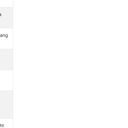
a
lang
ht