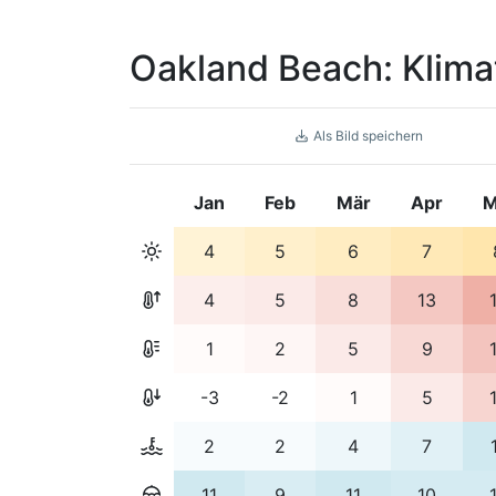
Oakland Beach: Klima
Als Bild speichern
Jan
Feb
Mär
Apr
M
4
5
6
7
4
5
8
13
1
2
5
9
-3
-2
1
5
2
2
4
7
11
9
11
10