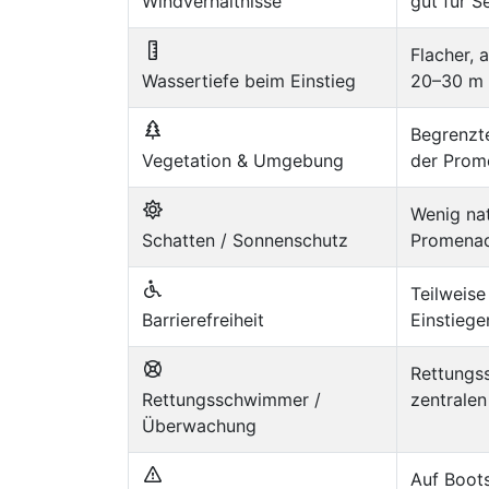
Windverhältnisse
gut für 
Flacher, 
Wassertiefe beim Einstieg
20–30 m m
Begrenzt
Vegetation & Umgebung
der Prom
Wenig nat
Schatten / Sonnenschutz
Promenad
Teilweis
Barrierefreiheit
Einstiege
Rettungs
Rettungsschwimmer /
zentrale
Überwachung
Auf Boots