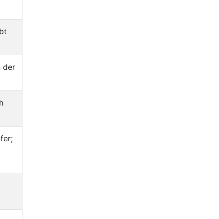
bt
 der
h
fer;