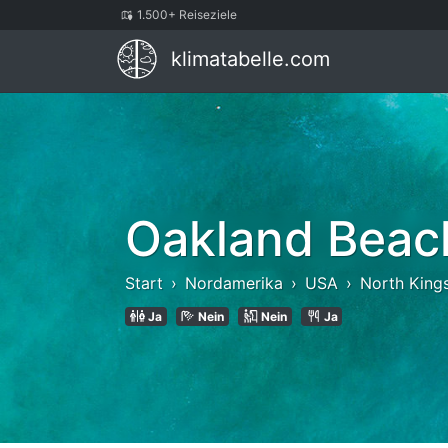
1.500+ Reiseziele
klimatabelle.com
Oakland Beac
Start
Nordamerika
USA
North King
Ja
Nein
Nein
Ja