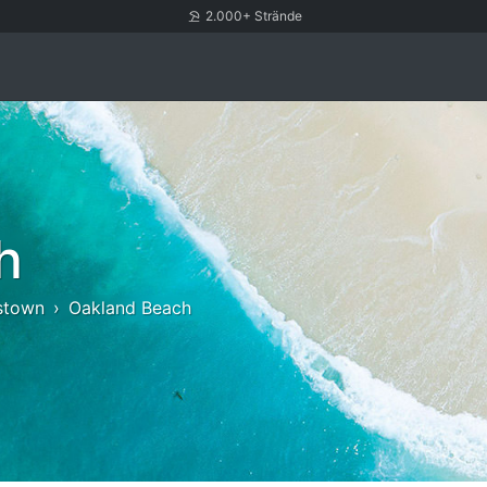
2.000+ Strände
h
stown
Oakland Beach