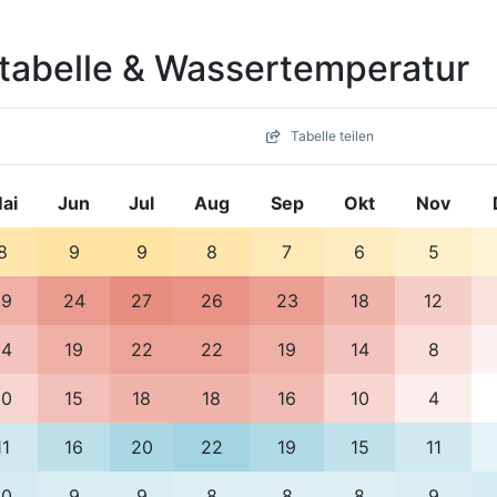
tabelle & Wassertemperatur
Tabelle teilen
ai
Jun
Jul
Aug
Sep
Okt
Nov
8
9
9
8
7
6
5
19
24
27
26
23
18
12
14
19
22
22
19
14
8
10
15
18
18
16
10
4
11
16
20
22
19
15
11
10
9
9
8
8
8
9