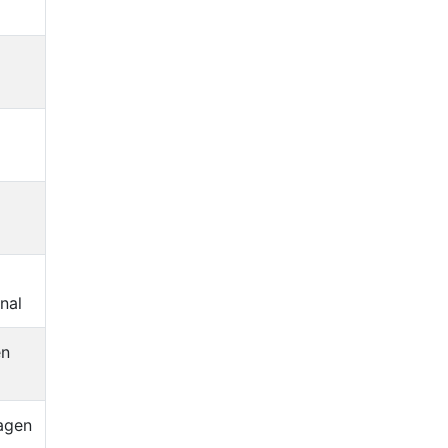
nal
en
agen