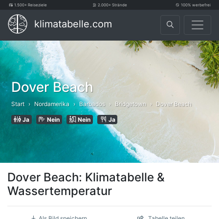
1.500+ Reiseziele
2.000+ Strände
100% werbefrei
klimatabelle.com
Dover Beach
Start
Nordamerika
Barbados
Bridgetown
Dover Beach
Ja
Nein
Nein
Ja
Dover Beach: Klimatabelle &
Wassertemperatur
Als Bild speichern
Tabelle teilen