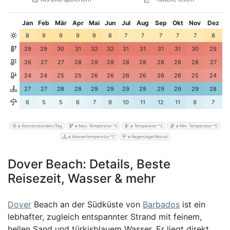
Jan
Feb
Mär
Apr
Mai
Jun
Jul
Aug
Sep
Okt
Nov
Dez
8
9
9
9
9
8
7
7
7
7
7
8
29
29
30
31
32
32
31
31
31
31
30
29
26
27
27
28
29
29
28
28
28
28
28
27
24
24
25
25
26
26
26
26
26
26
25
24
27
27
28
28
29
29
29
29
29
29
29
28
6
5
5
6
7
9
10
11
12
11
9
7
ø Sonnenstunden/Tag
ø Max. Temperatur °C
ø Temperatur °C
ø Min. Temperatur °C
ø Wassertemperatur °C
ø Regentage/Monat
Dover Beach: Details, Beste
Reisezeit, Wasser & mehr
Dover
Beach an der Südküste von
Barbados
ist ein
lebhafter, zugleich entspannter Strand mit feinem,
hellen Sand und türkisblauem Wasser. Er liegt direkt