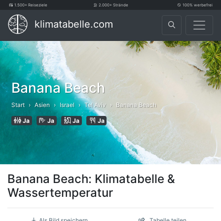
1.500+ Reiseziele
2.000+ Strände
100% werbefrei
klimatabelle.com
Banana Beach
Start
Asien
Israel
Tel Aviv
Banana Beach
Ja
Ja
Ja
Ja
Banana Beach: Klimatabelle &
Wassertemperatur
Als Bild speichern
Tabelle teilen