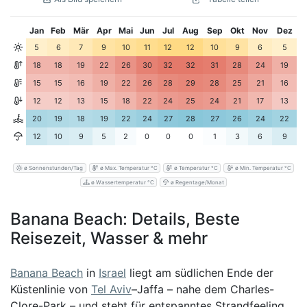
Jan
Feb
Mär
Apr
Mai
Jun
Jul
Aug
Sep
Okt
Nov
Dez
5
6
7
9
10
11
12
12
10
9
6
5
18
18
19
22
26
30
32
32
31
28
24
19
15
15
16
19
22
26
28
29
28
25
21
16
12
12
13
15
18
22
24
25
24
21
17
13
20
19
18
19
22
24
27
28
27
26
24
22
12
10
9
5
2
0
0
0
1
3
6
9
ø Sonnenstunden/Tag
ø Max. Temperatur °C
ø Temperatur °C
ø Min. Temperatur °C
ø Wassertemperatur °C
ø Regentage/Monat
Banana Beach: Details, Beste
Reisezeit, Wasser & mehr
Banana Beach
in
Israel
liegt am südlichen Ende der
Küstenlinie von
Tel Aviv
–Jaffa – nahe dem Charles-
Clore-Park – und steht für entspanntes Strandfeeling