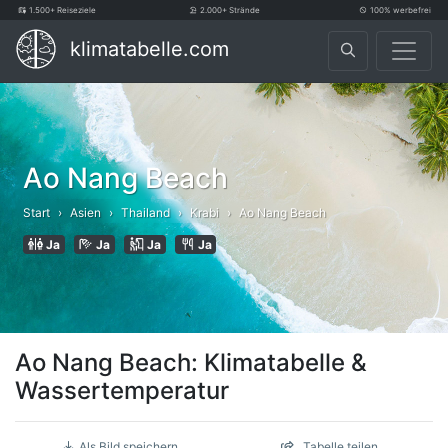
1.500+ Reiseziele
2.000+ Strände
100% werbefrei
klimatabelle.com
Ao Nang Beach
Start
Asien
Thailand
Krabi
Ao Nang Beach
Ja
Ja
Ja
Ja
Ao Nang Beach: Klimatabelle &
Wassertemperatur
Als Bild speichern
Tabelle teilen