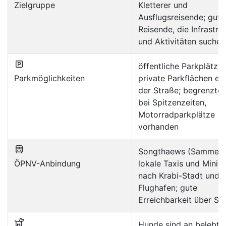
Zielgruppe
Kletterer und
Ausflugsreisende; gut f
Reisende, die Infrastru
und Aktivitäten suchen
öffentliche Parkplätze
Parkmöglichkeiten
private Parkflächen en
der Straße; begrenzte 
bei Spitzenzeiten,
Motorradparkplätze
vorhanden
Songthaews (Sammelta
ÖPNV-Anbindung
lokale Taxis und Miniv
nach Krabi-Stadt und 
Flughafen; gute
Erreichbarkeit über St
Hunde sind an belebte