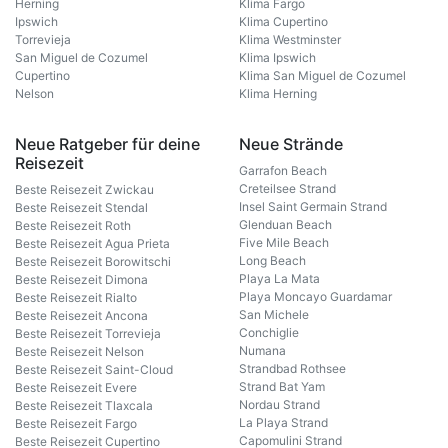
Herning
Klima Fargo
Ipswich
Klima Cupertino
Torrevieja
Klima Westminster
San Miguel de Cozumel
Klima Ipswich
Cupertino
Klima San Miguel de Cozumel
Nelson
Klima Herning
Neue Ratgeber für deine
Neue Strände
Reisezeit
Garrafon Beach
Creteilsee Strand
Beste Reisezeit Zwickau
Insel Saint Germain Strand
Beste Reisezeit Stendal
Glenduan Beach
Beste Reisezeit Roth
Five Mile Beach
Beste Reisezeit Agua Prieta
Long Beach
Beste Reisezeit Borowitschi
Playa La Mata
Beste Reisezeit Dimona
Playa Moncayo Guardamar
Beste Reisezeit Rialto
San Michele
Beste Reisezeit Ancona
Conchiglie
Beste Reisezeit Torrevieja
Numana
Beste Reisezeit Nelson
Strandbad Rothsee
Beste Reisezeit Saint-Cloud
Strand Bat Yam
Beste Reisezeit Evere
Nordau Strand
Beste Reisezeit Tlaxcala
La Playa Strand
Beste Reisezeit Fargo
Capomulini Strand
Beste Reisezeit Cupertino