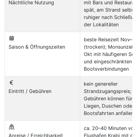
Nächtliche Nutzung
mit Bars und Restauran
spät, am Strand selbst
ruhiger nach Schließu
der Lokalitäten
beste Reisezeit Nov–A
Saison & Öffnungszeiten
(trocken); Monsunzeit
Okt mit häufigeren Sc
und eingeschränkten
Bootsverbindungen
kein genereller
Eintritt / Gebühren
Strandzugangspreis;
Gebühren können für P
Liegen, Duschen oder
Bootsfahrten anfallen
ca. 20–40 Minuten vo
Anreise / Erreichbarkeit
Flughafen Krabi mit d