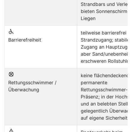
Strandbars und Verleih
bieten Sonnenschirme
Liegen
teilweise barrierefrei 
Barrierefreiheit
Strandzugang; stabiler
Zugang an Hauptzugä
aber Sand/unebenheit
erschweren Rollstuhln
keine flächendeckende
Rettungsschwimmer /
permanente
Überwachung
Rettungsschwimmer-
Präsenz; in der Hochsa
und an belebten Stelle
gelegentlich Überwach
auf eigene Sicherheit 