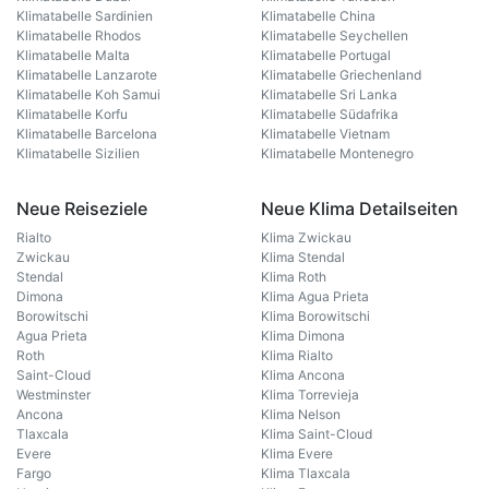
Klimatabelle Sardinien
Klimatabelle China
Klimatabelle Rhodos
Klimatabelle Seychellen
Klimatabelle Malta
Klimatabelle Portugal
Klimatabelle Lanzarote
Klimatabelle Griechenland
Klimatabelle Koh Samui
Klimatabelle Sri Lanka
Klimatabelle Korfu
Klimatabelle Südafrika
Klimatabelle Barcelona
Klimatabelle Vietnam
Klimatabelle Sizilien
Klimatabelle Montenegro
Neue Reiseziele
Neue Klima Detailseiten
Rialto
Klima Zwickau
Zwickau
Klima Stendal
Stendal
Klima Roth
Dimona
Klima Agua Prieta
Borowitschi
Klima Borowitschi
Agua Prieta
Klima Dimona
Roth
Klima Rialto
Saint-Cloud
Klima Ancona
Westminster
Klima Torrevieja
Ancona
Klima Nelson
Tlaxcala
Klima Saint-Cloud
Evere
Klima Evere
Fargo
Klima Tlaxcala