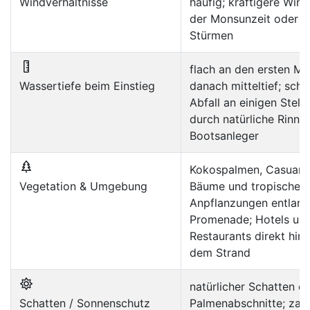
Windverhältnisse
häufig; kräftigere Wind
der Monsunzeit oder b
Stürmen
flach an den ersten Me
Wassertiefe beim Einstieg
danach mitteltief; schn
Abfall an einigen Stell
durch natürliche Rinne
Bootsanleger
Kokospalmen, Casuari
Vegetation & Umgebung
Bäume und tropische
Anpflanzungen entlang
Promenade; Hotels un
Restaurants direkt hint
dem Strand
natürlicher Schatten d
Schatten / Sonnenschutz
Palmenabschnitte; zahl