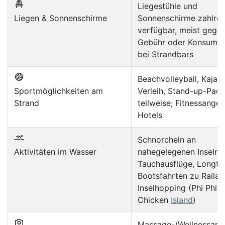
Liegestühle und
Liegen & Sonnenschirme
Sonnenschirme zahlrei
verfügbar, meist gege
Gebühr oder Konsumat
bei Strandbars
Beachvolleyball, Kajak-
Sportmöglichkeiten am
Verleih, Stand-up-Padd
Strand
teilweise; Fitnessangeb
Hotels
Schnorcheln an
Aktivitäten im Wasser
nahegelegenen Inseln,
Tauchausflüge, Longtai
Bootsfahrten zu Railay
Inselhopping (Phi Phi, 
Chicken
Island
)
Massage-/Wellnessang