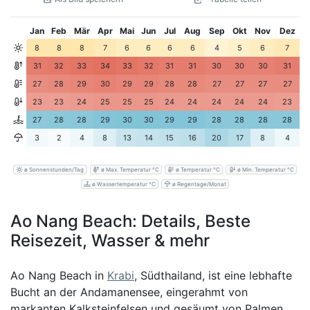
Jan
Feb
Mär
Apr
Mai
Jun
Jul
Aug
Sep
Okt
Nov
Dez
8
8
8
7
6
6
6
6
4
5
6
7
31
32
33
34
33
32
31
31
30
30
30
31
27
28
29
30
29
29
28
28
27
27
27
27
23
23
24
25
25
25
24
24
24
24
24
23
27
28
28
29
30
30
29
29
28
28
28
28
3
2
4
8
13
14
15
16
20
17
8
4
ø Sonnenstunden/Tag
ø Max. Temperatur °C
ø Temperatur °C
ø Min. Temperatur °C
ø Wassertemperatur °C
ø Regentage/Monat
Ao Nang Beach: Details, Beste
Reisezeit, Wasser & mehr
Ao Nang Beach in
Krabi
, Südthailand, ist eine lebhafte
Bucht an der Andamanensee, eingerahmt von
markanten Kalksteinfelsen und gesäumt von Palmen.