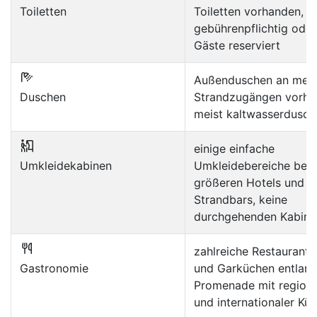
Toiletten
Toiletten vorhanden, te
gebührenpflichtig oder
Gäste reserviert
Außenduschen an meh
Duschen
Strandzugängen vorha
meist kaltwasserdusch
einige einfache
Umkleidekabinen
Umkleidebereiche bei
größeren Hotels und
Strandbars, keine
durchgehenden Kabine
zahlreiche Restaurants
Gastronomie
und Garküchen entlang
Promenade mit regiona
und internationaler Kü