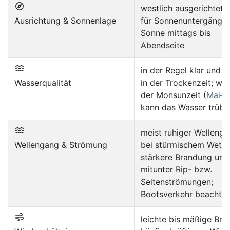
westlich ausgerichtet, 
Ausrichtung & Sonnenlage
für Sonnenuntergänge;
Sonne mittags bis
Abendseite
in der Regel klar und 
Wasserqualität
in der Trockenzeit; wä
der Monsunzeit (
Mai
–O
kann das Wasser trüb 
meist ruhiger Wellenga
Wellengang & Strömung
bei stürmischem Wette
stärkere Brandung und
mitunter Rip- bzw.
Seitenströmungen;
Bootsverkehr beachte
leichte bis mäßige Bris