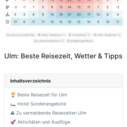
-2
-1
1
5
9
13
14
13
11
7
2
-2
3
3
6
9
14
19
21
20
17
12
8
4
11
9
11
11
12
12
13
12
10
9
10
11
ø Sonnenstunden/Tag
ø Max. Temperatur °C
ø Temperatur °C
ø Min. Temperatur °C
ø Wassertemperatur °C
ø Regentage/Monat
Ulm: Beste Reisezeit, Wetter & Tipps
Inhaltsverzeichnis
🏆 Beste Reisezeit für Ulm
🛏️ Hotel Sonderangebote
⚠️ Zu vermeidende Reisezeiten Ulm
🚀 Aktivitäten und Ausflüge