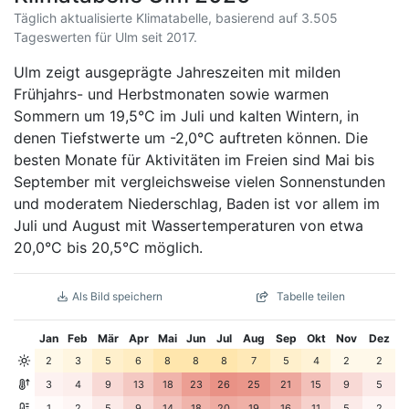
Täglich aktualisierte Klimatabelle, basierend auf 3.505
Tageswerten für Ulm seit 2017.
Ulm zeigt ausgeprägte Jahreszeiten mit milden
Frühjahrs- und Herbstmonaten sowie warmen
Sommern um 19,5°C im Juli und kalten Wintern, in
denen Tiefstwerte um -2,0°C auftreten können. Die
besten Monate für Aktivitäten im Freien sind Mai bis
September mit vergleichsweise vielen Sonnenstunden
und moderatem Niederschlag, Baden ist vor allem im
Juli und August mit Wassertemperaturen von etwa
20,0°C bis 20,5°C möglich.
Als Bild speichern
Tabelle teilen
Jan
Feb
Mär
Apr
Mai
Jun
Jul
Aug
Sep
Okt
Nov
Dez
2
3
5
6
8
8
8
7
5
4
2
2
3
4
9
13
18
23
26
25
21
15
9
5
1
2
5
9
14
18
20
19
16
11
5
2