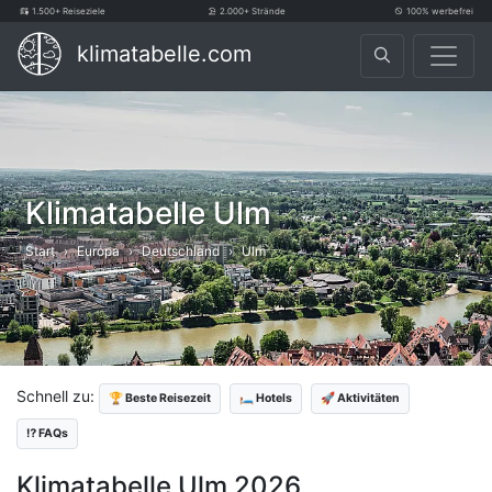
1.500+ Reiseziele
2.000+ Strände
100% werbefrei
klimatabelle.com
Klimatabelle Ulm
Start
Europa
Deutschland
Ulm
Schnell zu:
🏆 Beste Reisezeit
🛏️ Hotels
🚀 Aktivitäten
⁉️ FAQs
Klimatabelle Ulm 2026