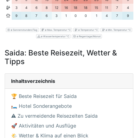
3
4
6
8
12
16
18
18
15
11
7
4
9
8
7
6
3
1
0
0
1
4
7
9
ø Sonnenstunden/Tag
ø Max. Temperatur °C
ø Temperatur °C
ø Min. Temperatur °C
ø Wassertemperatur °C
ø Regentage/Monat
Saida: Beste Reisezeit, Wetter &
Tipps
Inhaltsverzeichnis
🏆 Beste Reisezeit für Saida
🛏️ Hotel Sonderangebote
⚠️ Zu vermeidende Reisezeiten Saida
🚀 Aktivitäten und Ausflüge
🌤️ Wetter & Klima auf einen Blick