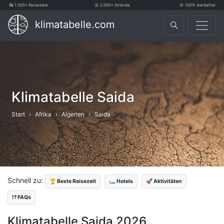
1.500+ Reiseziele
2.000+ Strände
100% werbefrei
klimatabelle.com
Klimatabelle Saida
Start
Afrika
Algerien
Saida
Schnell zu:
🏆 Beste Reisezeit
🛏️ Hotels
🚀 Aktivitäten
⁉️ FAQs
Klimatabelle Saida 2026