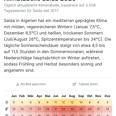
Täglich aktualisierte Klimatabelle, basierend auf 3.508
Tageswerten für Saida seit 2017.
Saida in Algerien hat ein mediterran geprägtes Klima
mit milden, regenreicheren Wintern (Januar 7,5°C,
Dezember 8,5°C) und heißen, trockenen Sommern
(Juli/August 26°C, Spitzentemperaturen bis 34°C). Die
tägliche Sonnenscheindauer steigt von etwa 4,5 bis
auf 11,5 Stunden in den Sommermonaten, während
Niederschläge hauptsächlich im Winter auftreten,
sodass Frühling und Herbst besonders sonnig und
angenehm sind.
Als Bild speichern
Tabelle teilen
Jan
Feb
Mär
Apr
Mai
Jun
Jul
Aug
Sep
Okt
Nov
Dez
5
5
6
8
9
11
12
12
10
8
6
5
12
14
17
21
26
31
34
34
30
24
17
13
8
9
12
15
19
24
26
26
23
18
12
9