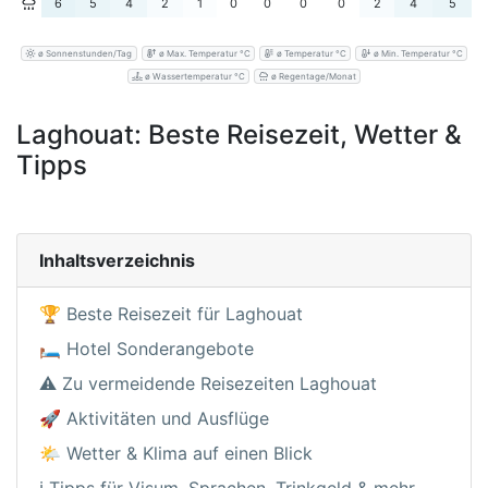
6
5
4
2
1
0
0
0
0
2
4
5
ø Sonnenstunden/Tag
ø Max. Temperatur °C
ø Temperatur °C
ø Min. Temperatur °C
ø Wassertemperatur °C
ø Regentage/Monat
Laghouat: Beste Reisezeit, Wetter &
Tipps
Inhaltsverzeichnis
🏆 Beste Reisezeit für Laghouat
🛏️ Hotel Sonderangebote
⚠️ Zu vermeidende Reisezeiten Laghouat
🚀 Aktivitäten und Ausflüge
🌤️ Wetter & Klima auf einen Blick