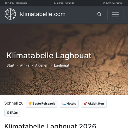
1.500+ Reiseziele
2.000+ Strände
100% werbefrei
klimatabelle.com
Klimatabelle Laghouat
Start
Afrika
Algerien
Laghouat
Schnell zu:
🏆 Beste Reisezeit
🛏️ Hotels
🚀 Aktivitäten
⁉️ FAQs
Klimatabelle Laghouat 2026