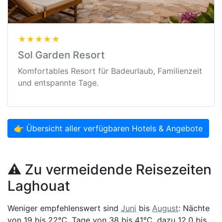
★★★★★
Sol Garden Resort
Komfortables Resort für Badeurlaub, Familienzeit
und entspannte Tage.
👉 Übersicht aller verfügbaren Hotels & Angebote
⚠️ Zu vermeidende Reisezeiten
Laghouat
Weniger empfehlenswert sind
Juni
bis
August
: Nächte
von 19 bis 22°C, Tage von 38 bis 41°C, dazu 12,0 bis