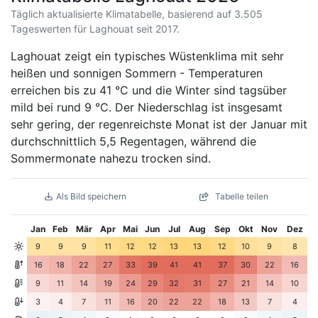
Täglich aktualisierte Klimatabelle, basierend auf 3.505
Tageswerten für Laghouat seit 2017.
Laghouat zeigt ein typisches Wüstenklima mit sehr
heißen und sonnigen Sommern - Temperaturen
erreichen bis zu 41 °C und die Winter sind tagsüber
mild bei rund 9 °C. Der Niederschlag ist insgesamt
sehr gering, der regenreichste Monat ist der Januar mit
durchschnittlich 5,5 Regentagen, während die
Sommermonate nahezu trocken sind.
Als Bild speichern
Tabelle teilen
Jan
Feb
Mär
Apr
Mai
Jun
Jul
Aug
Sep
Okt
Nov
Dez
9
9
9
11
12
12
13
13
12
10
9
8
16
18
22
27
33
39
41
41
37
30
22
16
9
11
14
19
24
29
32
31
27
21
14
10
3
4
7
11
16
20
22
22
18
13
7
4