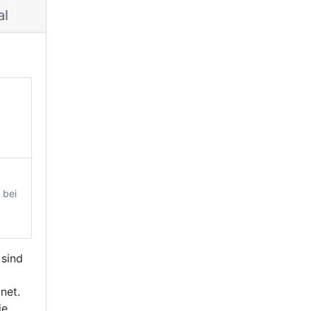
al
 bei
 sind
net.
ie