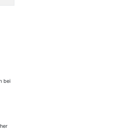
n bei
cher