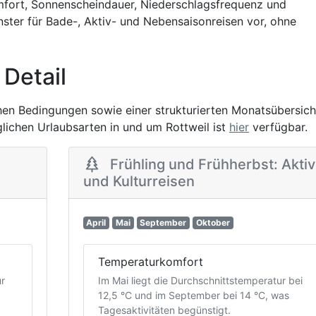
mfort, Sonnenscheindauer, Niederschlagsfrequenz und
nster für Bade-, Aktiv- und Nebensaisonreisen vor, ohne
 Detail
chen Bedingungen sowie einer strukturierten Monatsübersich
öglichen Urlaubsarten in und um Rottweil ist
hier
verfügbar.
Frühling und Frühherbst: Aktiv
und Kulturreisen
April
Mai
September
Oktober
Temperaturkomfort
ur
Im Mai liegt die Durchschnittstemperatur bei
12,5 °C und im September bei 14 °C, was
Tagesaktivitäten begünstigt.