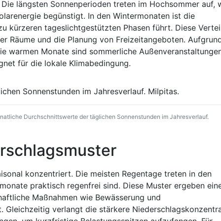
t. Die längsten Sonnenperioden treten im Hochsommer auf, 
olarenergie begünstigt. In den Wintermonaten ist die
u kürzeren tageslichtgestützten Phasen führt. Diese Vertei
cher Räume und die Planung von Freizeitangeboten. Aufgrun
die warmen Monate sind sommerliche Außenveranstaltunge
net für die lokale Klimabedingung.
atliche Durchschnittswerte der täglichen Sonnenstunden im Jahresverlauf.
rschlagsmuster
aisonal konzentriert. Die meisten Regentage treten in den
onate praktisch regenfrei sind. Diese Muster ergeben ein
chaftliche Maßnahmen wie Bewässerung und
leichzeitig verlangt die stärkere Niederschlagskonzentra