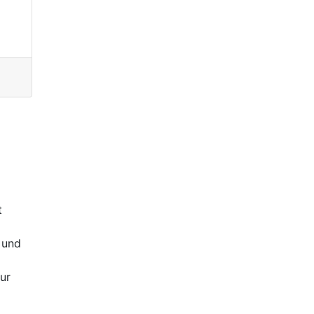
t
 und
ur