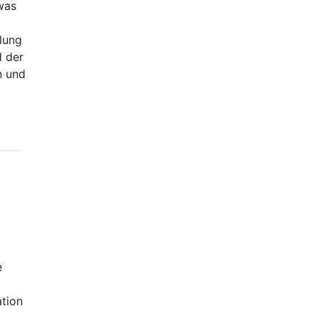
was
lung
d der
n und
e
tion