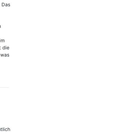
. Das
n
im
 die
 was
tlich