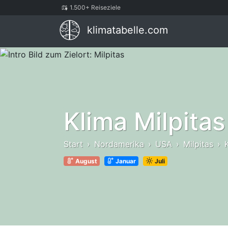
1.500+ Reiseziele
klimatabelle.com
Klima Milpitas
Start
Nordamerika
USA
Milpitas
August
Januar
Juli