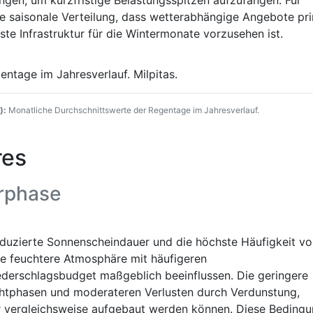
gen, um kurzfristige Belastungsspitzen aufzufangen. Für
ie saisonale Verteilung, dass wetterabhängige Angebote pr
te Infrastruktur für die Wintermonate vorzusehen ist.
):
Monatliche Durchschnittswerte der Regentage im Jahresverlauf.
res
erphase
reduzierte Sonnenscheindauer und die höchste Häufigkeit v
ne feuchtere Atmosphäre mit häufigeren
ederschlagsbudget maßgeblich beeinflussen. Die geringere
ichtphasen und moderateren Verlusten durch Verdunstung,
 vergleichsweise aufgebaut werden können. Diese Beding