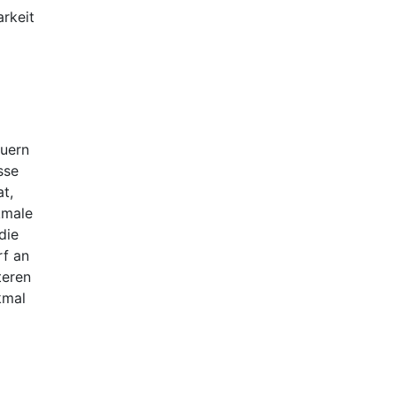
rkeit
auern
sse
t,
kmale
die
rf an
teren
kmal