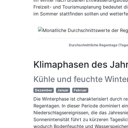
im Winter nach urbanen Entwässerungslösun
Freizeit- und Tourismusplanung bedeutet d
im Sommer stattfinden sollten und wetterfes
Durchschnittliche Regentage (Tage
Klimaphasen des Jah
Kühle und feuchte Wint
Dezember
Januar
Februar
Die Winterphase ist charakterisiert durch 
Regentagen. In dieser Periode dominiert ei
Niederschlagsereignissen, die das Jahresni
Sonnenintensität führt zu kürzeren Tagesl
wodurch Bodenfeuchte und Wasserspeicher