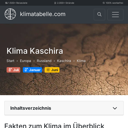
1.500+ Reiseziele
2.000+ Strände
100% werbefrei
klimatabelle.com
Klima Kaschira
Start
Europa
Russland
Kaschira
Klima
Juli
Januar
Juni
Inhaltsverzeichnis
Fakten zum Klima im Überblick