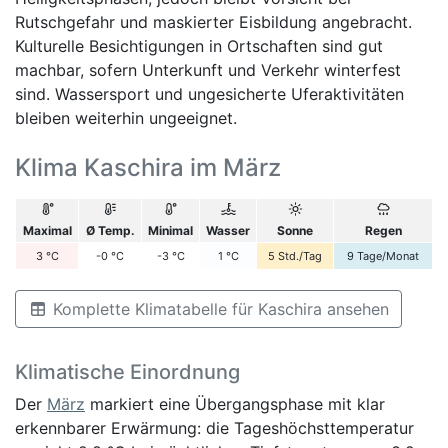
Rutschgefahr und maskierter Eisbildung angebracht.
Kulturelle Besichtigungen in Ortschaften sind gut
machbar, sofern Unterkunft und Verkehr winterfest
sind. Wassersport und ungesicherte Uferaktivitäten
bleiben weiterhin ungeeignet.
Klima Kaschira im März
Maximal
Ø Temp.
Minimal
Wasser
Sonne
Regen
3
°C
-0
°C
-3
°C
1
°C
5
Std./Tag
9
Tage/Monat
Komplette Klimatabelle für Kaschira ansehen
Klimatische Einordnung
Der
März
markiert eine Übergangsphase mit klar
erkennbarer Erwärmung: die Tageshöchsttemperatur