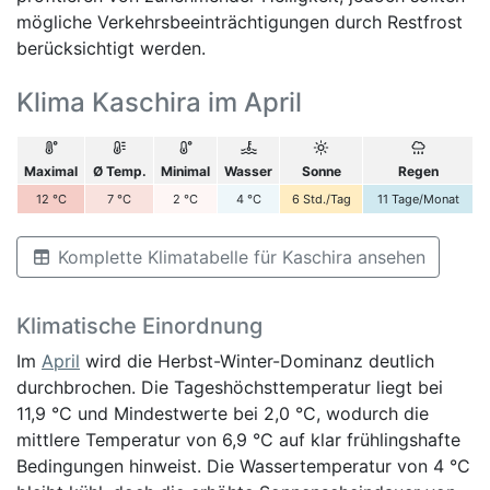
mögliche Verkehrsbeeinträchtigungen durch Restfrost
berücksichtigt werden.
Klima Kaschira im April
Maximal
Ø Temp.
Minimal
Wasser
Sonne
Regen
12
°C
7
°C
2
°C
4
°C
6
Std./Tag
11
Tage/Monat
Komplette Klimatabelle für Kaschira ansehen
Klimatische Einordnung
Im
April
wird die Herbst-Winter-Dominanz deutlich
durchbrochen. Die Tageshöchsttemperatur liegt bei
11,9 °C und Mindestwerte bei 2,0 °C, wodurch die
mittlere Temperatur von 6,9 °C auf klar frühlingshafte
Bedingungen hinweist. Die Wassertemperatur von 4 °C