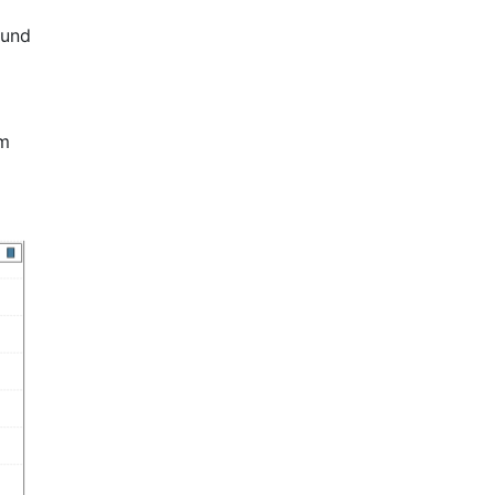
 und
um