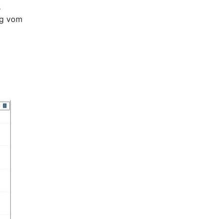
s
ng vom