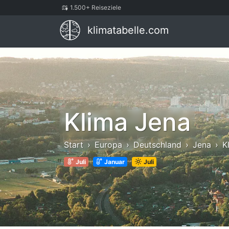
1.500+ Reiseziele
klimatabelle.com
Klima Jena
Start
Europa
Deutschland
Jena
K
Juli
Januar
Juli