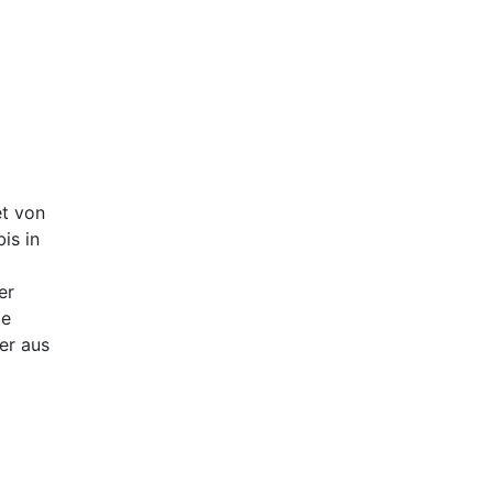
et von
is in
er
le
er aus