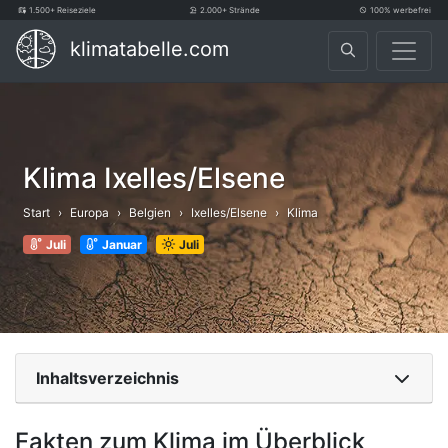
1.500+ Reiseziele
2.000+ Strände
100% werbefrei
klimatabelle.com
Klima Ixelles/Elsene
Start
Europa
Belgien
Ixelles/Elsene
Klima
Juli
Januar
Juli
Inhaltsverzeichnis
Fakten zum Klima im Überblick