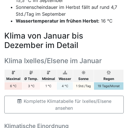
15,5 °C im September
Sonnenscheindauer im Herbst fällt auf rund 4,7
Std./Tag im September
Wassertemperatur im frühen Herbst:
16 °C
Klima von Januar bis
Dezember im Detail
Klima Ixelles/Elsene im Januar
Maximal
Ø Temp.
Minimal
Wasser
Sonne
Regen
6
°C
3
°C
1
°C
4
°C
1
Std./Tag
19
Tage/Monat
Komplette Klimatabelle für Ixelles/Elsene
ansehen
Klimatische Einordnung