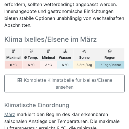
erfordern, sollten wetterbedingt angepasst werden.
Innenangebote und gastronomische Einrichtungen
bieten stabile Optionen unabhängig von wechselhaften
Abschnitten.
Klima Ixelles/Elsene im März
Maximal
Ø Temp.
Minimal
Wasser
Sonne
Regen
9
°C
6
°C
3
°C
6
°C
3
Std./Tag
17
Tage/Monat
Komplette Klimatabelle für Ixelles/Elsene
ansehen
Klimatische Einordnung
März
markiert den Beginn des klar erkennbaren
saisonalen Anstiegs der Temperaturen. Die maximale
Lufttemperatur erreicht 9 °C, die minimale