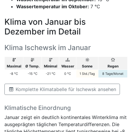
Wassertemperatur im Oktober:
7 °C
Klima von Januar bis
Dezember im Detail
Klima Ischewsk im Januar
Maximal
Ø Temp.
Minimal
Wasser
Sonne
Regen
-8
°C
-15
°C
-21
°C
0
°C
1
Std./Tag
8
Tage/Monat
Komplette Klimatabelle für Ischewsk ansehen
Klimatische Einordnung
Januar zeigt ein deutlich kontinentales Winterklima mit
ausgeprägten täglichen Temperaturdifferenzen. Die
tägliche Höchsttemperatur liegt typischerweise bei -8