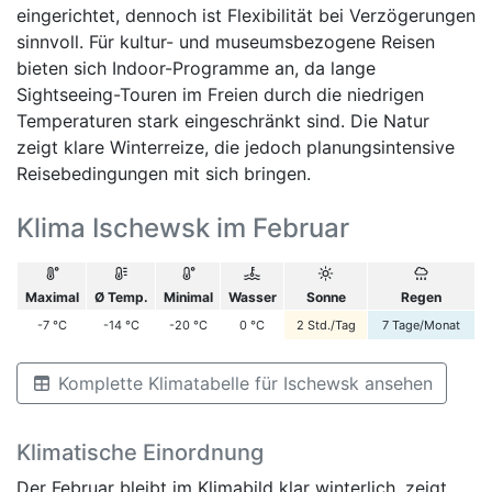
eingerichtet, dennoch ist Flexibilität bei Verzögerungen
sinnvoll. Für kultur- und museumsbezogene Reisen
bieten sich Indoor-Programme an, da lange
Sightseeing-Touren im Freien durch die niedrigen
Temperaturen stark eingeschränkt sind. Die Natur
zeigt klare Winterreize, die jedoch planungsintensive
Reisebedingungen mit sich bringen.
Klima Ischewsk im Februar
Maximal
Ø Temp.
Minimal
Wasser
Sonne
Regen
-7
°C
-14
°C
-20
°C
0
°C
2
Std./Tag
7
Tage/Monat
Komplette Klimatabelle für Ischewsk ansehen
Klimatische Einordnung
Der Februar bleibt im Klimabild klar winterlich, zeigt