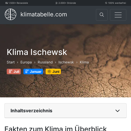
1.500+ Reiseziele
2.000+ Strände
100% werbefrei
klimatabelle.com
Klima Ischewsk
Start
Europa
Russland
Ischewsk
Klima
Juli
Januar
Juni
Inhaltsverzeichnis
Fakten zum Klima im Überblick