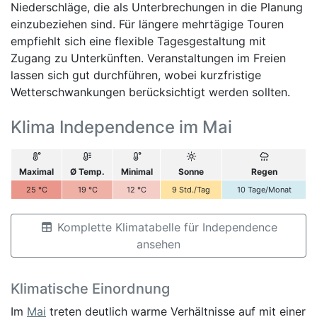
Niederschläge, die als Unterbrechungen in die Planung
einzubeziehen sind. Für längere mehrtägige Touren
empfiehlt sich eine flexible Tagesgestaltung mit
Zugang zu Unterkünften. Veranstaltungen im Freien
lassen sich gut durchführen, wobei kurzfristige
Wetterschwankungen berücksichtigt werden sollten.
Klima Independence im Mai
Maximal
Ø Temp.
Minimal
Sonne
Regen
25
°C
19
°C
12
°C
9
Std./Tag
10
Tage/Monat
Komplette Klimatabelle für Independence
ansehen
Klimatische Einordnung
Im
Mai
treten deutlich warme Verhältnisse auf mit einer