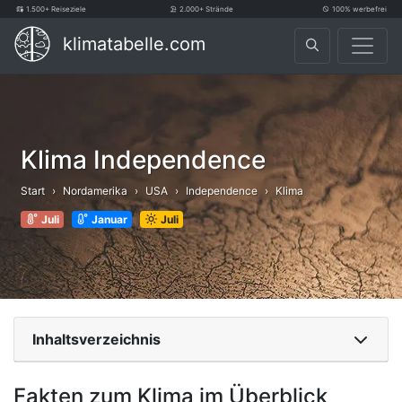
1.500+ Reiseziele
2.000+ Strände
100% werbefrei
klimatabelle.com
Klima Independence
Start
Nordamerika
USA
Independence
Klima
Juli
Januar
Juli
Inhaltsverzeichnis
Fakten zum Klima im Überblick