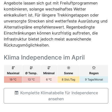
Angebote lassen sich gut mit Freiluftprogrammen
kombinieren, solange wechselhaftes Wetter
einkalkuliert ist. Für längere Trekkingetappen oder
unversorgte Strecken sind wetterfeste Ausrüstung und
Alternativpläne empfehlenswert. Regenbedingte
Einschränkungen können kurzfristig auftreten, die
Infrastruktur bietet jedoch meist ausreichende
Rückzugsmöglichkeiten.
Klima Independence im April
Maximal
Ø Temp.
Minimal
Sonne
Regen
19
°C
13
°C
6
°C
8
Std./Tag
9
Tage/Monat
Komplette Klimatabelle für Independence
ansehen