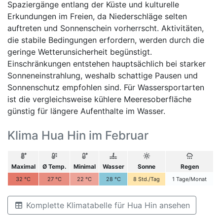
Spaziergänge entlang der Küste und kulturelle
Erkundungen im Freien, da Niederschläge selten
auftreten und Sonnenschein vorherrscht. Aktivitäten,
die stabile Bedingungen erfordern, werden durch die
geringe Wetterunsicherheit begünstigt.
Einschränkungen entstehen hauptsächlich bei starker
Sonneneinstrahlung, weshalb schattige Pausen und
Sonnenschutz empfohlen sind. Für Wassersportarten
ist die vergleichsweise kühlere Meeresoberfläche
günstig für längere Aufenthalte im Wasser.
Klima Hua Hin im Februar
Maximal
Ø Temp.
Minimal
Wasser
Sonne
Regen
32
°C
27
°C
22
°C
28
°C
8
Std./Tag
1
Tage/Monat
Komplette Klimatabelle für Hua Hin ansehen