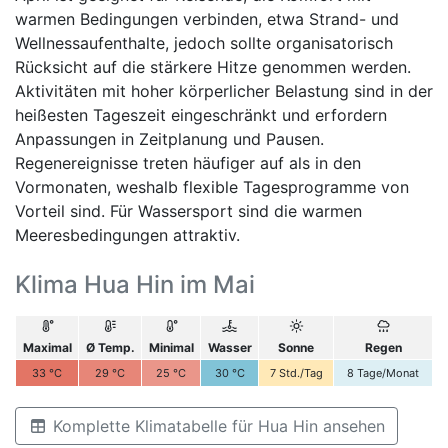
warmen Bedingungen verbinden, etwa Strand- und
Wellnessaufenthalte, jedoch sollte organisatorisch
Rücksicht auf die stärkere Hitze genommen werden.
Aktivitäten mit hoher körperlicher Belastung sind in der
heißesten Tageszeit eingeschränkt und erfordern
Anpassungen in Zeitplanung und Pausen.
Regenereignisse treten häufiger auf als in den
Vormonaten, weshalb flexible Tagesprogramme von
Vorteil sind. Für Wassersport sind die warmen
Meeresbedingungen attraktiv.
Klima Hua Hin im Mai
Maximal
Ø Temp.
Minimal
Wasser
Sonne
Regen
33
°C
29
°C
25
°C
30
°C
7
Std./Tag
8
Tage/Monat
Komplette Klimatabelle für Hua Hin ansehen