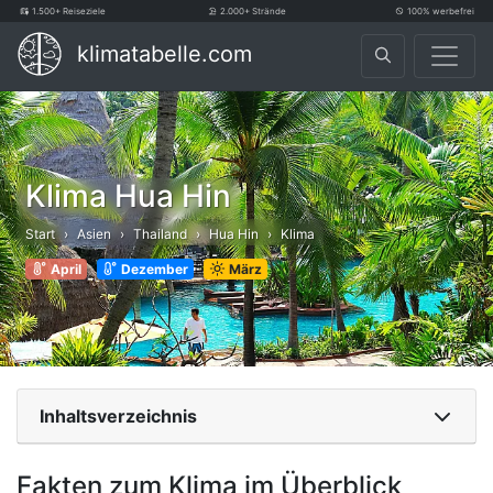
1.500+ Reiseziele
2.000+ Strände
100% werbefrei
klimatabelle.com
Klima Hua Hin
Start
Asien
Thailand
Hua Hin
Klima
April
Dezember
März
Inhaltsverzeichnis
Fakten zum Klima im Überblick