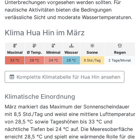
Unterbrechungen vorgesehen werden sollten. Für
nautische Aktivitäten bieten die Bedingungen
verlässliche Sicht und moderate Wassertemperaturen.
Klima Hua Hin im März
Maximal
Ø Temp.
Minimal
Wasser
Sonne
Regen
33
°C
29
°C
24
°C
29
°C
9
Std./Tag
2
Tage/Monat
Komplette Klimatabelle für Hua Hin ansehen
Klimatische Einordnung
März markiert das Maximum der Sonnenscheindauer
mit 8,5 Std./Tag und weist eine mittlere Lufttemperatur
von 28,5 °C sowie Tageshöhen bis 33 °C und
nächtliche Tiefen bei 24 °C auf. Die Meeresoberfläche
erreicht 28,5 °C und spielt eine wärmende Rolle für die