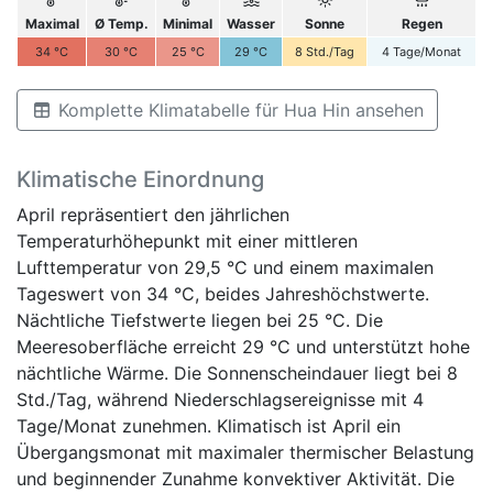
Maximal
Ø Temp.
Minimal
Wasser
Sonne
Regen
34
°C
30
°C
25
°C
29
°C
8
Std./Tag
4
Tage/Monat
Komplette Klimatabelle für Hua Hin ansehen
Klimatische Einordnung
April repräsentiert den jährlichen
Temperaturhöhepunkt mit einer mittleren
Lufttemperatur von 29,5 °C und einem maximalen
Tageswert von 34 °C, beides Jahreshöchstwerte.
Nächtliche Tiefstwerte liegen bei 25 °C. Die
Meeresoberfläche erreicht 29 °C und unterstützt hohe
nächtliche Wärme. Die Sonnenscheindauer liegt bei 8
Std./Tag, während Niederschlagsereignisse mit 4
Tage/Monat zunehmen. Klimatisch ist April ein
Übergangsmonat mit maximaler thermischer Belastung
und beginnender Zunahme konvektiver Aktivität. Die